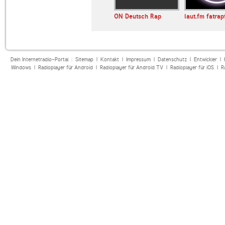
ons Rap US
laut.fm
ON Deutsch Rap
laut.fm fatra
deutschrap1radio
Dein Internetradio-Portal :
Sitemap
|
Kontakt
|
Impressum
|
Datenschutz
|
Entwickler
|
Windows
|
Radioplayer für Android
|
Radioplayer für Android TV
|
Radioplayer für iOS
|
R