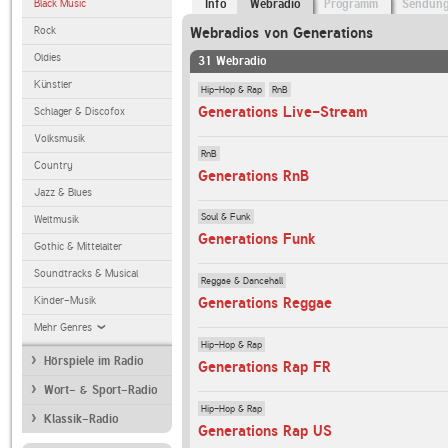
Black Music
Info
Webradio
Programm
Sendun
Rock
Webradios von Generations
Oldies
31 Webradio
Künstler
Hip-Hop & Rap
RnB
Generations Live-Stream
Schlager & Discofox
Volksmusik
RnB
Country
Generations RnB
Jazz & Blues
Soul & Funk
Weltmusik
Generations Funk
Gothic & Mittelalter
Soundtracks & Musical
Reggae & Dancehall
Kinder-Musik
Generations Reggae
Mehr Genres
Hip-Hop & Rap
Hörspiele im Radio
Generations Rap FR
Wort- & Sport-Radio
Hip-Hop & Rap
Klassik-Radio
Generations Rap US