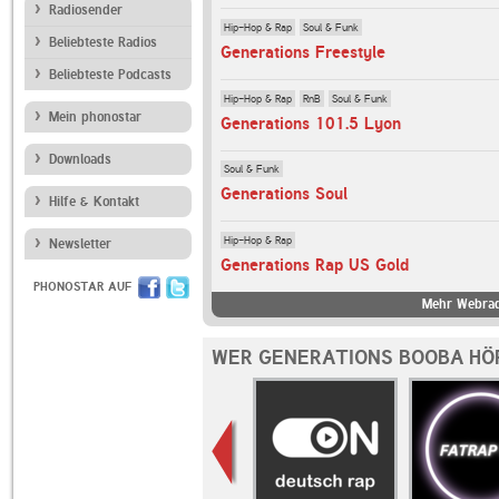
Radiosender
Hip-Hop & Rap
Soul & Funk
Beliebteste Radios
Generations Freestyle
Beliebteste Podcasts
Hip-Hop & Rap
RnB
Soul & Funk
Mein phonostar
Generations 101.5 Lyon
Downloads
Soul & Funk
Generations Soul
Hilfe & Kontakt
Hip-Hop & Rap
Newsletter
Generations Rap US Gold
PHONOSTAR AUF
Mehr Webrad
WER GENERATIONS BOOBA HÖ