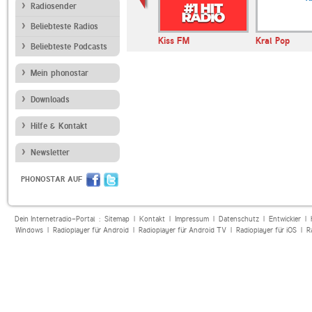
Radiosender
Beliebteste Radios
Kiss FM
Kral Pop
Beliebteste Podcasts
Mein phonostar
Downloads
Hilfe & Kontakt
Newsletter
PHONOSTAR AUF
Dein Internetradio-Portal :
Sitemap
|
Kontakt
|
Impressum
|
Datenschutz
|
Entwickler
|
Windows
|
Radioplayer für Android
|
Radioplayer für Android TV
|
Radioplayer für iOS
|
R