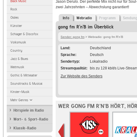
Black Music
Jason Derulo. Der perfekte Mix nicht nur für So
zwei Jahrzehnten – Abwechslung garantiert!
Rock
Oldies
Info
Webradio
Programm
Sendun
Künstler
gong fm R'n'B im Überblick
Schlager & Discofox
Sender: gong fm
> Webradio: gong fm R'n'B
Volksmusik
Land
Deutschland
Country
Sprache
Deutsch
Jazz & Blues
Sendertyp
Lokalradio
Weltmusik
Streamqualität
bis zu 128 kbit/s Live-Strea
Gothic & Mittelalter
Zur Website des Senders
Soundtracks & Musical
Kinder-Musik
Mehr Genres
WER GONG FM R'N'B HÖRT, HÖ
Hörspiele im Radio
Wort- & Sport-Radio
Klassik-Radio