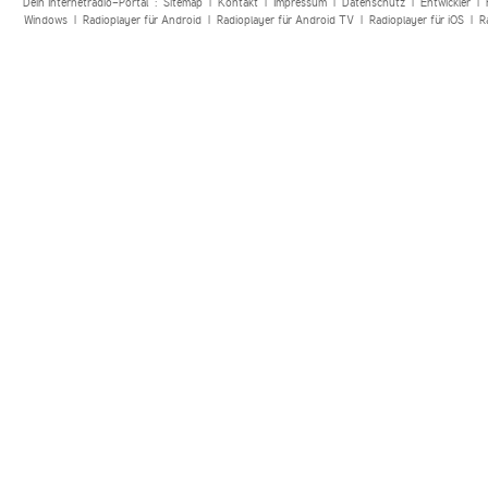
Dein Internetradio-Portal :
Sitemap
|
Kontakt
|
Impressum
|
Datenschutz
|
Entwickler
|
Windows
|
Radioplayer für Android
|
Radioplayer für Android TV
|
Radioplayer für iOS
|
R