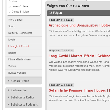
Kino
Folgen von Gut zu wissen
Leben & Liebe
Games & Spiele
42 Folgen
Folge vom 14.05.2021
Wort & Sport
Sport
"Gut zu wissen" beschäftigt sich diese Woche mit
Kultur & Gesellschaft
Botox-Boom im Homeoffice, dem Zusammenhang vo
Medien
Lifestyle & Freizeit
Folge vom 07.05.2021
Religiös
Long-Covid | Mozart-Effekt | Gehirn
Kinder-Nachrichten
Willi Weitzel beschäftigt sich diese Woche mit Long
wirklich die Intelligenz fördert und wie Gehirn-Comp
Wissen
Knigge, was mit Greenwashing gemeint ist.
Buntes Magazin
Klassik-Radio
Folge vom 23.04.2021
Radiosender
"Gut zu wissen" fragt diese Woche nach, wie Acryl
Beliebteste Radios
sinnvoll sind und wie Plastikmüll in Zukunft richtig
Beliebteste Podcasts