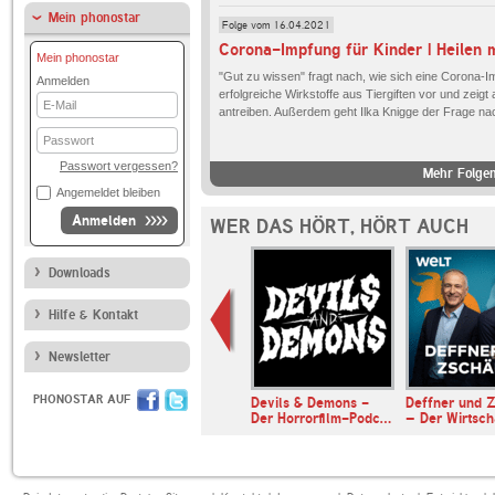
Mein phonostar
Folge vom 16.04.2021
Mein phonostar
"Gut zu wissen" fragt nach, wie sich eine Corona-I
Anmelden
erfolgreiche Wirkstoffe aus Tiergiften vor und zeig
E-
antreiben. Außerdem geht Ilka Knigge der Frage nach
Mail
Passwort
Passwort vergessen?
Mehr Folgen
Angemeldet bleiben
Anmelden
WER DAS HÖRT, HÖRT AUCH
Downloads
Hilfe & Kontakt
Newsletter
PHONOSTAR AUF
muss ein
Devils & Demons -
Deffner und Z
n - Der Nr. …
Der Horrorfilm-Podc…
– Der Wirtsc