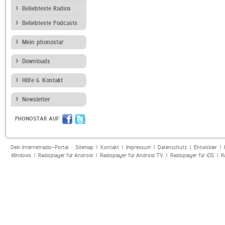
Beliebteste Radios
Beliebteste Podcasts
Mein phonostar
Downloads
Hilfe & Kontakt
Newsletter
PHONOSTAR AUF
Dein Internetradio-Portal :
Sitemap
|
Kontakt
|
Impressum
|
Datenschutz
|
Entwickler
|
Windows
|
Radioplayer für Android
|
Radioplayer für Android TV
|
Radioplayer für iOS
|
R