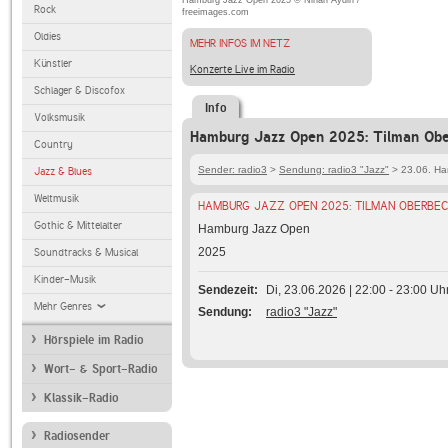
Hamburg Jazz Open 2025 © Nihan Aydin /
Rock
freeimages.com
Oldies
MEHR INFOS IM NETZ
Künstler
Konzerte Live im Radio
Schlager & Discofox
Info
Volksmusik
Hamburg Jazz Open 2025: Tilman Ober
Country
Sender: radio3
>
Sendung: radio3 "Jazz"
> 23.06. Ha
Jazz & Blues
Weltmusik
HAMBURG JAZZ OPEN 2025: TILMAN OBERBEC
Gothic & Mittelalter
Hamburg Jazz Open
2025
Soundtracks & Musical
Kinder-Musik
Sendezeit
Di, 23.06.2026 | 22:00 - 23:00 Uh
Mehr Genres
Sendung
radio3 "Jazz"
Hörspiele im Radio
Wort- & Sport-Radio
Klassik-Radio
Radiosender