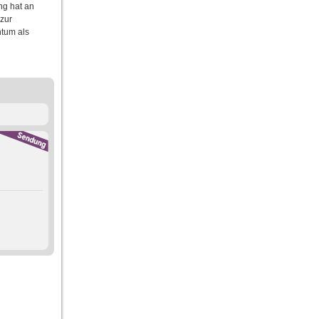
ng hat an
zur
ntum als