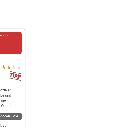
istrieren
sozialen
ube und
 die
s Glaubens.
nhören
ik von