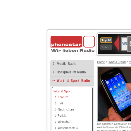
S
WDR
Top 10
Ku
2
Zuletzt
Home
>
Wort & Sport
>
W
Musik-Radio
Hörspiele im Radio
Wort- & Sport-Radio
Wort & Sport
Feature
Talk
Nachrichten
Politik
Wirtschaft
Die nächsten Generation chr
Wissenschaft &
Aktivist*innen als Christflu