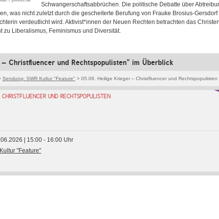
er / pixelio.de
Schwangerschaftsabbrüchen. Die politische Debatte über Abtreibu
 was nicht zuletzt durch die gescheiterte Berufung von Frauke Brosius-Gersdorf 
hterin verdeutlicht wird. Aktivist*innen der Neuen Rechten betrachten das Christe
 zu Liberalismus, Feminismus und Diversität.
r – Christfluencer und Rechtspopulisten" im Überblick
>
Sendung: SWR Kultur "Feature"
> 05.06. Heilige Krieger – Christfluencer und Rechtspopulisten
– CHRISTFLUENCER UND RECHTSPOPULISTEN
5.06.2026 | 15:00 - 16:00 Uhr
ultur "Feature"