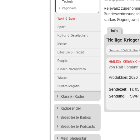
Rechtspopulisten © Ute Muld
Technik
Regionales
Relevanz zugenommen,
Bundesverfassungsric
Wort & Sport
starkes Gegengewicht
Sport
Info
Kultur & Gesellschaft
"Heilige Kriege
Medien
Sender: SWR Kultur
Lifestyle & Freizeit
Religiös
HEILIGE KRIEGER 
von Ralf Homann
Kinder-Nachrichten
Produktion: 2026
Wissen
Buntes Magazin
Sendezeit
Fr, 0
Sendung
SWR K
Klassik-Radio
Radiosender
Beliebteste Radios
Beliebteste Podcasts
Mein phonostar