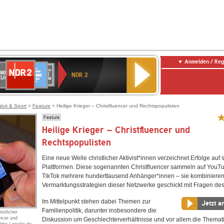
Anmelden / Reg
NDR
WR
Deutschlandfunk
SWR3
WDR
BR-
Deutschlandfunk
ANTENNE
80er
2
NDR 2
ltur
4
KLASSIK
Kultur
BAYERN
90er
OLDIE
ANTENNE
ort & Sport
>
Feature
> Heilige Krieger – Christfluencer und Rechtspopulisten
Feature
Heilige Krieger – Christfluencer und
Rechtspopulisten
Eine neue Welle christlicher Aktivist*innen verzeichnet Erfolge auf 
Plattformen. Diese sogenannten Christfluencer sammeln auf YouT
TikTok mehrere hunderttausend Anhänger*innen – sie kombinieren
Vermarktungsstrategien dieser Netzwerke geschickt mit Fragen de
Im Mittelpunkt stehen dabei Themen zur
Jetzt a
Familienpolitik, darunter insbesondere die
istlicher
encer und
Diskussion um Geschlechterverhältnisse und vor allem die Themat