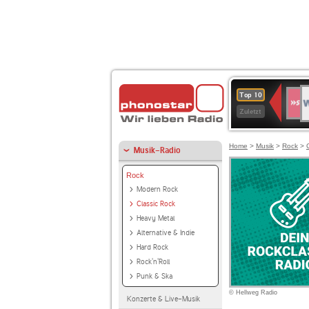
W
SWR
Top 10
4
Zuletzt
Home
>
Musik
>
Rock
>
Musik-Radio
Rock
Modern Rock
Classic Rock
Heavy Metal
Alternative & Indie
Hard Rock
Rock'n'Roll
Punk & Ska
© Hellweg Radio
Konzerte & Live-Musik