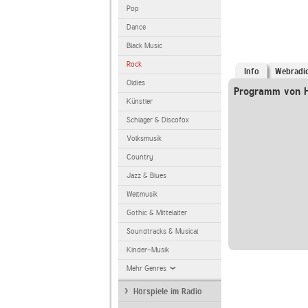
Pop
Dance
Black Music
Rock
Info
Webradi
Oldies
Programm von H
Künstler
Schlager & Discofox
Volksmusik
Country
Jazz & Blues
Weltmusik
Gothic & Mittelalter
Soundtracks & Musical
Kinder-Musik
Mehr Genres
Hörspiele im Radio