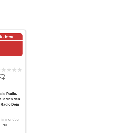
istrieren
sic Radio.
äßt dich den
 Radio Dein
u immer über
t zur