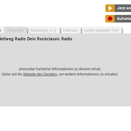
Jetzt a
Aufneh
o
Programm
Sendungen A-Z
Podcasts
zuletzt gespielte Titel
ellweg Radio Dein Rockclassic Radio
phonostar hat keine Informationen zu diesem Inhalt.
Gehe auf die
Website des Senders
, um weitere Informationen zu erhalten.