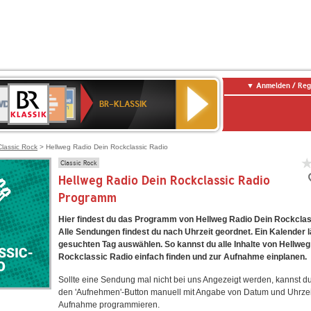
Anmelden / Reg
BR-
DR
Deutschlandfunk
3
Deutschlandfunk
80er
NDR
ANTENNE
SWR
KLASSIK
BR-KLASSIK
Kultur
90er
2
BAYERN
Kultur
OLDIE
ANTENNE
Classic Rock
> Hellweg Radio Dein Rockclassic Radio
Classic Rock
Hellweg Radio Dein Rockclassic Radio
Programm
Hier findest du das Programm von Hellweg Radio Dein Rockclas
Alle Sendungen findest du nach Uhrzeit geordnet. Ein Kalender l
gesuchten Tag auswählen. So kannst du alle Inhalte von Hellweg
Rockclassic Radio einfach finden und zur Aufnahme einplanen.
Sollte eine Sendung mal nicht bei uns Angezeigt werden, kannst d
den 'Aufnehmen'-Button manuell mit Angabe von Datum und Uhrzei
Aufnahme programmieren.