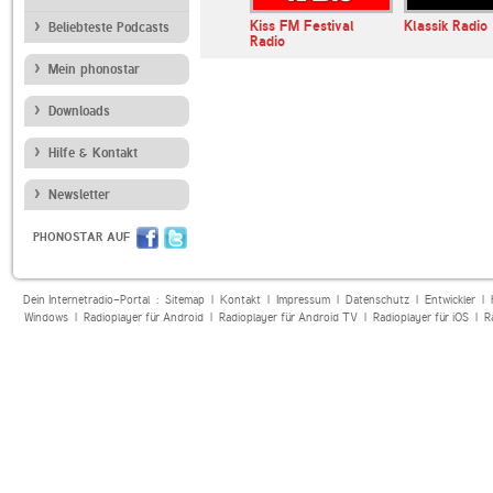
r OLDIE
SWR3
Kiss FM Festival
Klassik Radio
Beliebteste Podcasts
E
Radio
Mein phonostar
Downloads
Hilfe & Kontakt
Newsletter
PHONOSTAR AUF
Dein Internetradio-Portal :
Sitemap
|
Kontakt
|
Impressum
|
Datenschutz
|
Entwickler
|
Windows
|
Radioplayer für Android
|
Radioplayer für Android TV
|
Radioplayer für iOS
|
R