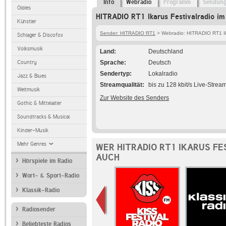
Info
Webradio
Programm
Sendun
Oldies
HITRADIO RT1 Ikarus Festivalradio im
Künstler
Sender: HITRADIO RT1
> Webradio: HITRADIO RT1 Ika
Schlager & Discofox
Volksmusik
Land
Deutschland
Country
Sprache
Deutsch
Sendertyp
Lokalradio
Jazz & Blues
Streamqualität
bis zu 128 kbit/s Live-Strea
Weltmusik
Zur Website des Senders
Gothic & Mittelalter
Soundtracks & Musical
Kinder-Musik
Mehr Genres
WER HITRADIO RT1 IKARUS FE
AUCH
Hörspiele im Radio
Wort- & Sport-Radio
Klassik-Radio
Radiosender
Beliebteste Radios