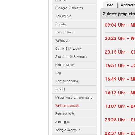
Info
Webradi
Schlager & Discofox
Zuletzt gespiel
Volksmusik
Country
Jazz & Blues
20:22 Uhr - 
Weltmusik
Gothic & Mittelalter
Soundtracks & Musical
Kinder-Musik
16:51 Uhr - 
Gay
Christliche Musik
Gospel
Meditation & Entspannung
Weihnachtsmusik
Bunt gemischt
Sonstiges
Weniger Genres
22:37 Uhr - D