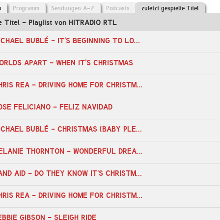
o
Programm
Sendungen A-Z
Podcasts
zuletzt gespielte Titel
te Titel - Playlist von HITRADIO RTL
09:04 Uhr - MICHAEL BUBLÉ - IT'S BEGINNING TO LOOK A LOT LIKE CHRISTMAS
WORLDS APART - WHEN IT'S CHRISTMAS
20:15 Uhr - CHRIS REA - DRIVING HOME FOR CHRISTMAS
JOSE FELICIANO - FELIZ NAVIDAD
16:49 Uhr - MICHAEL BUBLÉ - CHRISTMAS (BABY PLEASE COME HOME)
14:12 Uhr - MELANIE THORNTON - WONDERFUL DREAM (HOLIDAYS ARE COMING)
13:07 Uhr - BAND AID - DO THEY KNOW IT'S CHRISTMAS
23:28 Uhr - CHRIS REA - DRIVING HOME FOR CHRISTMAS
EBBIE GIBSON - SLEIGH RIDE