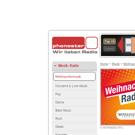
D
WDR
Top 10
Ku
4
Zuletzt
Home
>
Musik
>
Weihnac
Musik-Radio
Weihnachtsmusik
Konzerte & Live-Musik
Pop
Dance
Black Music
Rock
Oldies
© HITRADIO RTL
Künstler