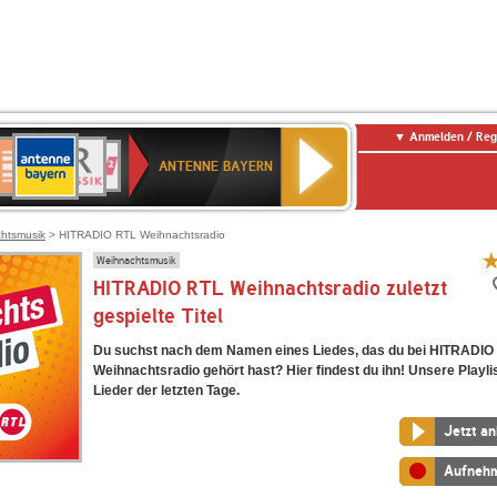
Anmelden / Reg
ANTENNE
eutschlandfunk
BR-
Deutschlandfunk
80er
SWR3
SWR1
WDR
NDR
BAYERN
ANTENNE BAYERN
ltur
KLASSIK
90er
Baden-
2
2
OLDIE
Württemberg
ANTENNE
htsmusik
> HITRADIO RTL Weihnachtsradio
Weihnachtsmusik
HITRADIO RTL Weihnachtsradio zuletzt
gespielte Titel
Du suchst nach dem Namen eines Liedes, das du bei HITRADIO
Weihnachtsradio gehört hast? Hier findest du ihn! Unsere Playlis
Lieder der letzten Tage.
Jetzt a
Aufneh