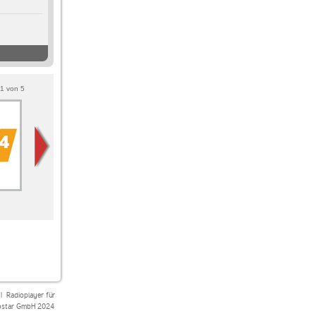
1
von
5
104.6 RTL
80s80s
Radio Paloma
Weihnachtsradio
|
Radioplayer für
star GmbH 2024