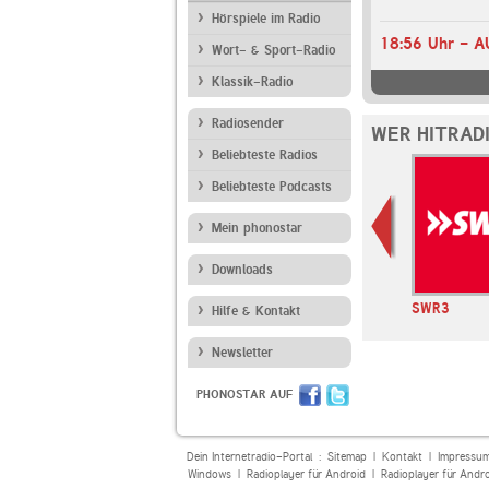
Hörspiele im Radio
Wort- & Sport-Radio
Klassik-Radio
Radiosender
WER HITRAD
Beliebteste Radios
Beliebteste Podcasts
Mein phonostar
Downloads
ROCK ANTENNE
Klassik Radio
SWR3
Hilfe & Kontakt
Newsletter
PHONOSTAR AUF
Dein Internetradio-Portal :
Sitemap
|
Kontakt
|
Impressu
Windows
|
Radioplayer für Android
|
Radioplayer für Andr