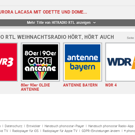
18:56 Uhr - AURORA LACASA MIT ODETTE UND DOMENIQUE - O DU FRÖHLICHE
Mehr Title von HITRADIO RTL anzeigen
IO RTL WEIHNACHTSRADIO HÖRT, HÖRT AUCH
Seite
80er 90er OLDIE
ANTENNE BAYERN
WDR 4
ANTENNE
m
|
Datenschutz
|
Entwickler
|
Handbuch phonostar-Player
|
Handbuch phonostar Radio-App
oid TV
|
Radioplayer für iOS
|
Radioplayer für Apple TV
|
GDPR-Einstellungen ändern
| © phono