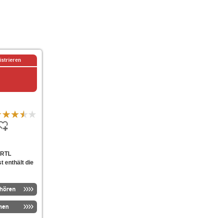
istrieren
 RTL
t enthält die
nhören
men