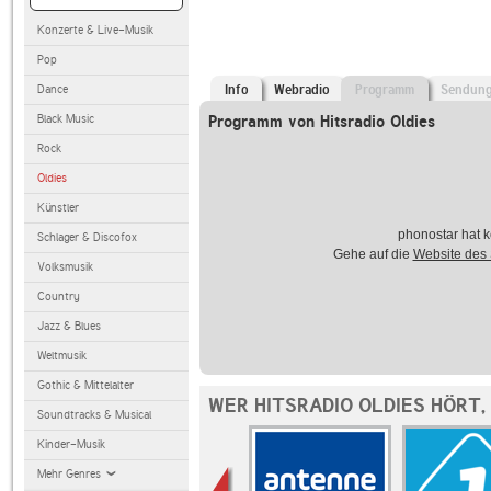
Konzerte & Live-Musik
Pop
Dance
Info
Webradio
Programm
Sendun
Black Music
Programm von Hitsradio Oldies
Rock
Oldies
Künstler
phonostar hat k
Schlager & Discofox
Gehe auf die
Website des
Volksmusik
Country
Jazz & Blues
Weltmusik
Gothic & Mittelalter
WER HITSRADIO OLDIES HÖRT,
Soundtracks & Musical
Kinder-Musik
Mehr Genres