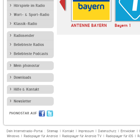
Hörspiele im Radio
Wort- & Sport-Radio
Klassik-Radio
Smooth Radio
ANTENNE BAYERN
Bayern 1
Radiosender
Beliebteste Radios
Beliebteste Podcasts
Mein phonostar
Downloads
Hilfe & Kontakt
Newsletter
PHONOSTAR AUF
Dein Internetradio-Portal :
Sitemap
|
Kontakt
|
Impressum
|
Datenschutz
|
Entwickler
|
Windows
|
Radioplayer für Android
|
Radioplayer für Android TV
|
Radioplayer für iOS
|
R