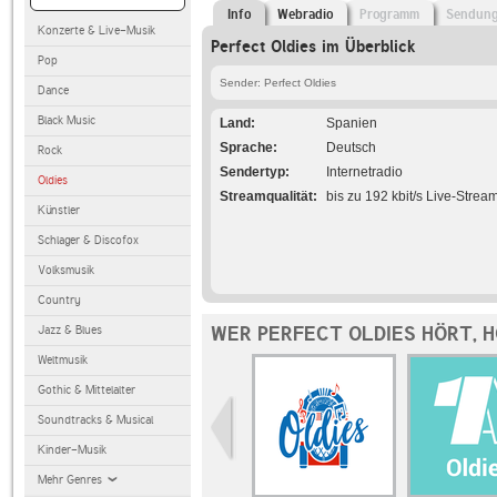
Info
Webradio
Programm
Sendun
Konzerte & Live-Musik
Perfect Oldies im Überblick
Pop
Sender: Perfect Oldies
Dance
Black Music
Land
Spanien
Sprache
Deutsch
Rock
Sendertyp
Internetradio
Oldies
Streamqualität
bis zu 192 kbit/s Live-Strea
Künstler
Schlager & Discofox
Volksmusik
Country
WER PERFECT OLDIES HÖRT, 
Jazz & Blues
Weltmusik
Gothic & Mittelalter
Soundtracks & Musical
Kinder-Musik
Mehr Genres