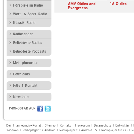
AMV Oldies and
1A Oldies
Hörspiele im Radio
Evergreens
Wort- & Sport-Radio
Klassik-Radio
Radiosender
Beliebteste Radios
Beliebteste Podcasts
Mein phonostar
Downloads
Hilfe & Kontakt
Newsletter
PHONOSTAR AUF
Dein Internetradio-Portal :
Sitemap
|
Kontakt
|
Impressum
|
Datenschutz
|
Entwickler
|
Windows
|
Radioplayer für Android
|
Radioplayer für Android TV
|
Radioplayer für iOS
|
R