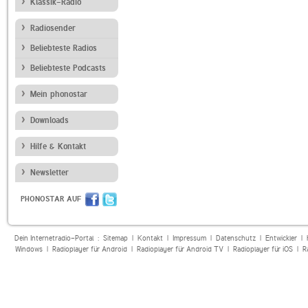
Klassik-Radio
Radiosender
Beliebteste Radios
Beliebteste Podcasts
Mein phonostar
Downloads
Hilfe & Kontakt
Newsletter
PHONOSTAR AUF
Dein Internetradio-Portal :
Sitemap
|
Kontakt
|
Impressum
|
Datenschutz
|
Entwickler
|
Windows
|
Radioplayer für Android
|
Radioplayer für Android TV
|
Radioplayer für iOS
|
R