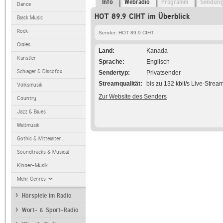
Info
Webradio
Programm
Sendun
Dance
HOT 89.9 CIHT im Überblick
Black Music
Rock
Sender: HOT 89.9 CIHT
Oldies
Land
Kanada
Künstler
Sprache
Englisch
Schlager & Discofox
Sendertyp
Privatsender
Streamqualität
bis zu 132 kbit/s Live-Strea
Volksmusik
Zur Website des Senders
Country
Jazz & Blues
Weltmusik
Gothic & Mittelalter
Soundtracks & Musical
Kinder-Musik
Mehr Genres
Hörspiele im Radio
Wort- & Sport-Radio