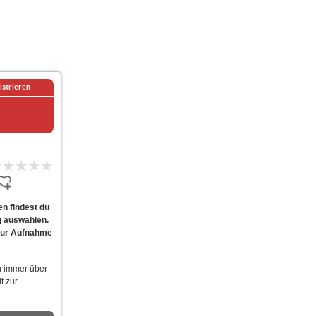
istrieren
n findest du
g auswählen.
 zur Aufnahme
u immer über
t zur