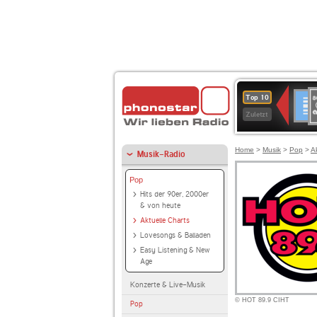
8
Deuts
Top 10
9
Zuletzt
O
A
Home
>
Musik
>
Pop
>
A
Musik-Radio
Pop
Hits der 90er, 2000er
& von heute
Aktuelle Charts
Lovesongs & Balladen
Easy Listening & New
Age
Konzerte & Live-Musik
© HOT 89.9 CIHT
Pop