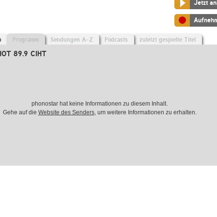
Jetzt a
Aufneh
o
Programm
Sendungen A-Z
Podcasts
zuletzt gespielte Titel
HOT 89.9 CIHT
phonostar hat keine Informationen zu diesem Inhalt.
Gehe auf die
Website des Senders
, um weitere Informationen zu erhalten.