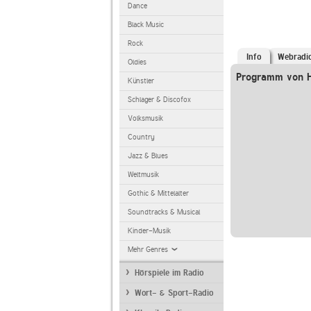
Dance
Black Music
Rock
Info
Webradi
Oldies
Programm von 
Künstler
Schlager & Discofox
Volksmusik
Country
Jazz & Blues
Weltmusik
Gothic & Mittelalter
Soundtracks & Musical
Kinder-Musik
Mehr Genres
Hörspiele im Radio
Wort- & Sport-Radio