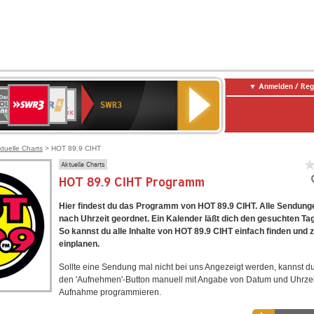
Anmelden / Reg
SWR3
0er
WDR
chlandfunk
NDR
BR-
SWR
SWR3
0er
4
2
KLASSIK
Kultur
LDIE
NTENNE
ktuelle Charts
> HOT 89.9 CIHT
Aktuelle Charts
HOT 89.9 CIHT Programm
Hier findest du das Programm von HOT 89.9 CIHT. Alle Sendunge
nach Uhrzeit geordnet. Ein Kalender läßt dich den gesuchten Ta
So kannst du alle Inhalte von HOT 89.9 CIHT einfach finden und
einplanen.
Sollte eine Sendung mal nicht bei uns Angezeigt werden, kannst d
den 'Aufnehmen'-Button manuell mit Angabe von Datum und Uhrzei
Aufnahme programmieren.