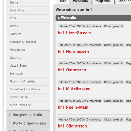
Info
Webradio
Programm
Sendun
Dance
Webradios von hr1
Black Music
6 Webradio
Rock
Hits der 90er, 2000er & von heute
Oldies gemischt
Oldies
hr1 Live-Stream
Künstler
Schlager & Discofox
Hits der 90er, 2000er & von heute
Oldies gemischt
Reg
Volksmusik
hr1 Nordhessen
Country
Hits der 90er, 2000er & von heute
Oldies gemischt
Reg
Jazz & Blues
hr1 Osthessen
Weltmusik
Gothic & Mittelalter
Hits der 90er, 2000er & von heute
Oldies gemischt
Reg
hr1 Mittelhessen
Soundtracks & Musical
Kinder-Musik
Hits der 90er, 2000er & von heute
Oldies gemischt
Reg
Mehr Genres
hr1 Rhein-Main
Hörspiele im Radio
Hits der 90er, 2000er & von heute
Oldies gemischt
Reg
Wort- & Sport-Radio
hr1 Südhessen