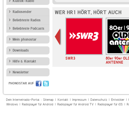
Klassik-Radio
WER HR1 HÖRT, HÖRT AUCH
Radiosender
Beliebteste Radios
Beliebteste Podcasts
Mein phonostar
Downloads
andfunk
BR-KLASSIK
SWR3
80er 90er OL
Hilfe & Kontakt
ANTENNE
Newsletter
PHONOSTAR AUF
Dein Internetradio-Portal :
Sitemap
|
Kontakt
|
Impressum
|
Datenschutz
|
Entwickler
|
Windows
|
Radioplayer für Android
|
Radioplayer für Android TV
|
Radioplayer für iOS
|
R