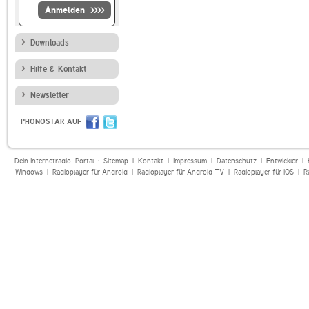
Anmelden
Downloads
Hilfe & Kontakt
Newsletter
PHONOSTAR AUF
Dein Internetradio-Portal :
Sitemap
|
Kontakt
|
Impressum
|
Datenschutz
|
Entwickler
|
Windows
|
Radioplayer für Android
|
Radioplayer für Android TV
|
Radioplayer für iOS
|
R