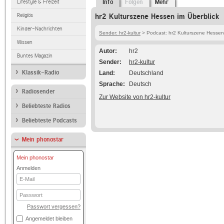
Lifestyle & Freizeit
Info
Folgen
Mehr
Religiös
hr2 Kulturszene Hessen im Überblick
Kinder-Nachrichten
Sender: hr2-kultur
> Podcast: hr2 Kulturszene Hessen
Wissen
Autor
hr2
Buntes Magazin
Sender
hr2-kultur
Klassik-Radio
Land
Deutschland
Sprache
Deutsch
Radiosender
Zur Website von hr2-kultur
Beliebteste Radios
Beliebteste Podcasts
Mein phonostar
Mein phonostar
Anmelden
E-
Mail
Passwort
Passwort vergessen?
Angemeldet bleiben