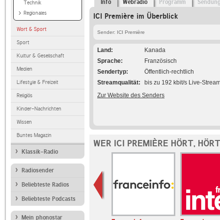
Info
Webradio
Programm
Sendun
Technik
Regionales
ICI Première im Überblick
Wort & Sport
Sender: ICI Première
Sport
Land
Kanada
Kultur & Gesellschaft
Sprache
Französisch
Medien
Sendertyp
Öffentlich-rechtlich
Lifestyle & Freizeit
Streamqualität
bis zu 192 kbit/s Live-Strea
Zur Website des Senders
Religiös
Kinder-Nachrichten
Wissen
Buntes Magazin
WER ICI PREMIÈRE HÖRT, HÖR
Klassik-Radio
Radiosender
Beliebteste Radios
Beliebteste Podcasts
Mein phonostar