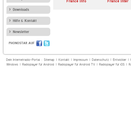
io
Big Sonic Heaven
France Info
France Inter
Radio
Downloads
Hilfe & Kontakt
Newsletter
PHONOSTAR AUF
Dein Internetradio-Portal :
Sitemap
|
Kontakt
|
Impressum
|
Datenschutz
|
Entwickler
|
Windows
|
Radioplayer für Android
|
Radioplayer für Android TV
|
Radioplayer für iOS
|
R