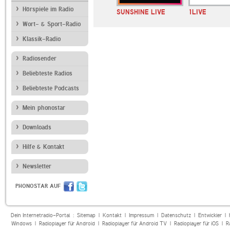
Hörspiele im Radio
010er Hits
Ella Radio
SUNSHINE LIVE
1LIVE
Wort- & Sport-Radio
Klassik-Radio
Radiosender
Beliebteste Radios
Beliebteste Podcasts
Mein phonostar
Downloads
Hilfe & Kontakt
Newsletter
PHONOSTAR AUF
Dein Internetradio-Portal :
Sitemap
|
Kontakt
|
Impressum
|
Datenschutz
|
Entwickler
|
Windows
|
Radioplayer für Android
|
Radioplayer für Android TV
|
Radioplayer für iOS
|
R