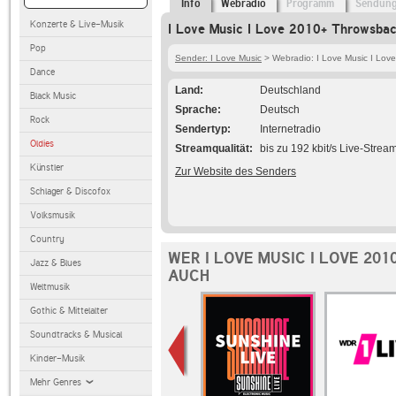
Info
Webradio
Programm
Sendun
Konzerte & Live-Musik
I Love Music I Love 2010+ Throwsbac
Pop
Sender: I Love Music
> Webradio: I Love Music I Lov
Dance
Land
Deutschland
Black Music
Sprache
Deutsch
Rock
Sendertyp
Internetradio
Oldies
Streamqualität
bis zu 192 kbit/s Live-Strea
Künstler
Zur Website des Senders
Schlager & Discofox
Volksmusik
Country
WER I LOVE MUSIC I LOVE 20
Jazz & Blues
AUCH
Weltmusik
Gothic & Mittelalter
Soundtracks & Musical
Kinder-Musik
Mehr Genres