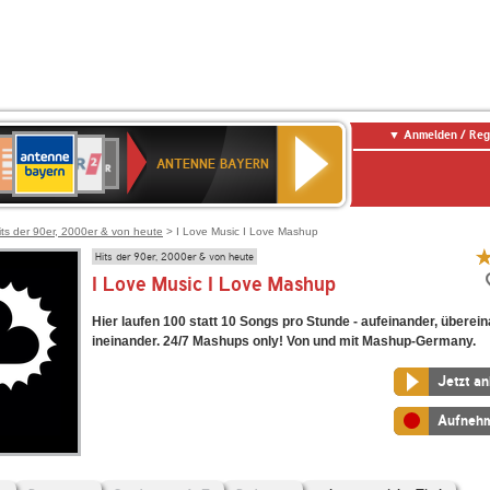
Anmelden / Reg
ANTENNE
eutschlandfunk
WDR
Deutschlandfunk
80er
SWR3
WDR
NDR
SWR
BAYERN
ANTENNE BAYERN
ltur
2
SIK
90er
4
2
Kultur
OLDIE
ANTENNE
its der 90er, 2000er & von heute
> I Love Music I Love Mashup
Hits der 90er, 2000er & von heute
I Love Music I Love Mashup
Hier laufen 100 statt 10 Songs pro Stunde - aufeinander, überei
ineinander. 24/7 Mashups only! Von und mit Mashup-Germany.
Jetzt a
Aufneh