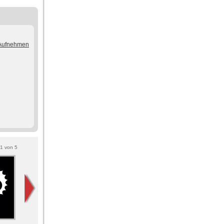
/Aufnehmen
1
von
5