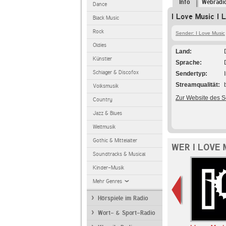
Info
Webradi
Dance
I Love Music I 
Black Music
Rock
Sender: I Love Music
Oldies
Land
Künstler
Sprache
Schlager & Discofox
Sendertyp
Streamqualität
Volksmusik
Zur Website des 
Country
Jazz & Blues
Weltmusik
Gothic & Mittelalter
WER I LOVE 
Soundtracks & Musical
Kinder-Musik
Mehr Genres
Hörspiele im Radio
Wort- & Sport-Radio