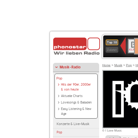
D
BR-
Top 10
Ku
KLAS
Zuletzt
Home
>
Musik
>
Pop
>
H
Musik-Radio
Pop
Hits der 90er, 2000er
& von heute
Aktuelle Charts
Lovesongs & Balladen
Easy Listening & New
Age
Konzerte & Live-Musik
© I Love Music
Pop