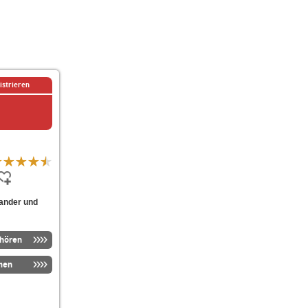
istrieren
nander und
nhören
men