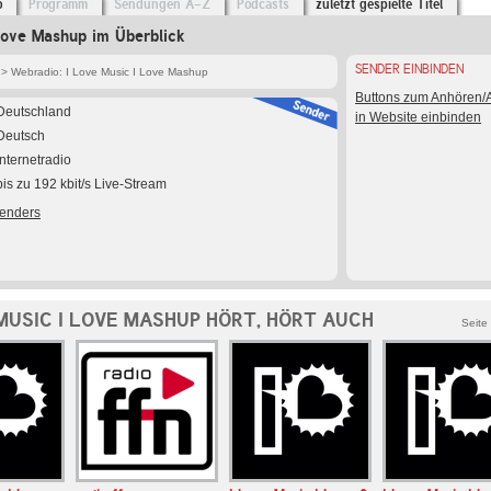
o
Programm
Sendungen A-Z
Podcasts
zuletzt gespielte Titel
Love Mashup im Überblick
SENDER EINBINDEN
> Webradio: I Love Music I Love Mashup
Buttons zum Anhören
Deutschland
in Website einbinden
Deutsch
Internetradio
bis zu 192 kbit/s Live-Stream
Senders
MUSIC I LOVE MASHUP HÖRT, HÖRT AUCH
Seite