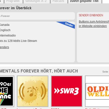
o
Programm
Sendungen A-Z
Podcasts
zuletzt gespielte Titel
orever im Überblick
SENDER EINBINDEN
s Forever
Buttons zum Anhören
Kanada
in Website einbinden
Englisch
Internetradio
bis zu 128 kbit/s Live-Stream
Senders
MENTALS FOREVER HÖRT, HÖRT AUCH
Seite