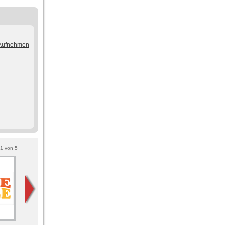
/Aufnehmen
1
von
5