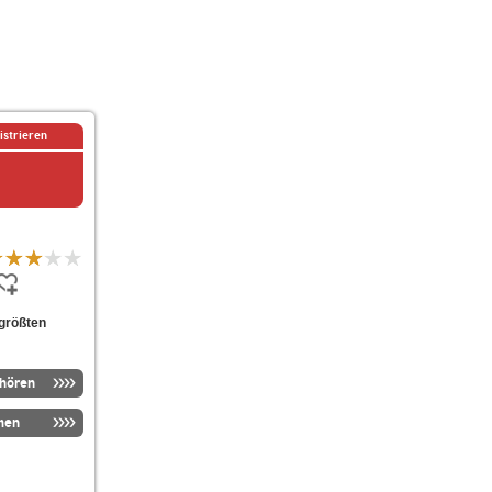
istrieren
 größten
nhören
men