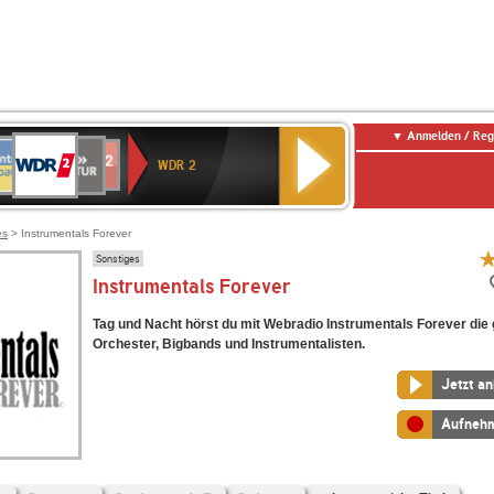
Anmelden / Reg
WDR
NTENNE
SWR
chlandfunk
Deutschlandfunk
80er
SWR3
WDR
BR-
NDR
2
WDR 2
AYERN
Kultur
r
90er
4
KLASSIK
2
OLDIE
ANTENNE
es
> Instrumentals Forever
Sonstiges
Instrumentals Forever
Tag und Nacht hörst du mit Webradio Instrumentals Forever die
Orchester, Bigbands und Instrumentalisten.
Jetzt a
Aufneh