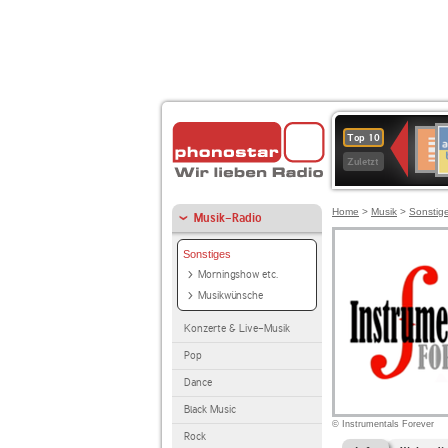
A
Deuts
Top 10
B
Kultu
Zuletzt
Home
>
Musik
>
Sonstig
Musik-Radio
Sonstiges
Morningshow etc.
Musikwünsche
Konzerte & Live-Musik
Pop
Dance
Black Music
© Instrumentals Forever
Rock