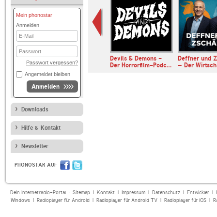
Mein phonostar
Anmelden
E-
Mail
Passwort
Universalis
Devils & Demons -
Deffner und Z
Passwort vergessen?
Der Horrorfilm-Podc…
– Der Wirtsc
Angemeldet bleiben
Anmelden
Downloads
Hilfe & Kontakt
Newsletter
PHONOSTAR AUF
Dein Internetradio-Portal :
Sitemap
|
Kontakt
|
Impressum
|
Datenschutz
|
Entwickler
|
Windows
|
Radioplayer für Android
|
Radioplayer für Android TV
|
Radioplayer für iOS
|
R