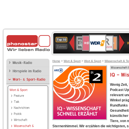
WDR
SWR3
BR-
80er
Deutschlandfunk
NDR
Deutschlandfun
SWR
Top 10
4
W
KLASSIK
90er
2
Kultur
Kultur
Zuletzt
OLDIE
ANTENNE
Home
>
Wort & Sport
>
Wort & Sport
>
Wissenschaft & Te
Musik-Radio
Wissenschaft 
Hörspiele im Radio
IQ - Wis
Wort- & Sport-Radio
Wenig Zeit,
Podcast Upd
Wort & Sport
relevant un
Feature
Winkel präg
Talk
Rundfunks 
Nachrichten
Gesundheit
Politik
künstlicher
Wirtschaft
Tiere, von 
Wissenschaft &
Sternenhimmel. Wir erzählen die wichtigsten, 