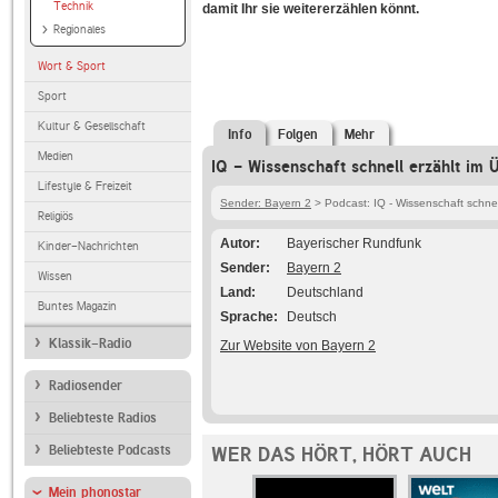
Technik
damit Ihr sie weitererzählen könnt.
Regionales
Wort & Sport
Sport
Kultur & Gesellschaft
Info
Folgen
Mehr
Medien
IQ - Wissenschaft schnell erzählt im 
Lifestyle & Freizeit
Sender: Bayern 2
> Podcast: IQ - Wissenschaft schnel
Religiös
Autor
Bayerischer Rundfunk
Kinder-Nachrichten
Sender
Bayern 2
Wissen
Land
Deutschland
Buntes Magazin
Sprache
Deutsch
Klassik-Radio
Zur Website von Bayern 2
Radiosender
Beliebteste Radios
Beliebteste Podcasts
WER DAS HÖRT, HÖRT AUCH
Mein phonostar