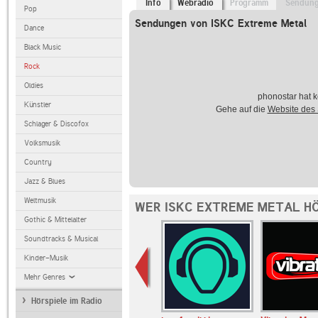
Info
Webradio
Programm
Sendun
Pop
Sendungen von ISKC Extreme Metal
Dance
Black Music
Rock
Oldies
phonostar hat k
Künstler
Gehe auf die
Website des
Schlager & Discofox
Volksmusik
Country
Jazz & Blues
Weltmusik
WER ISKC EXTREME METAL HÖ
Gothic & Mittelalter
Soundtracks & Musical
Kinder-Musik
Mehr Genres
Hörspiele im Radio