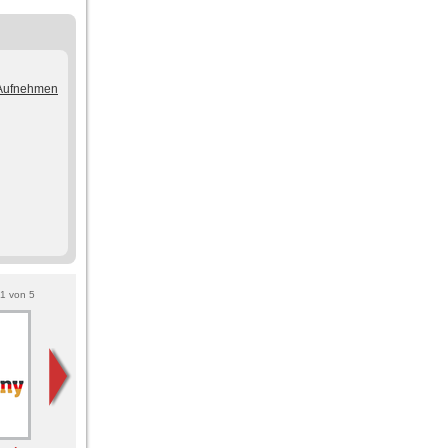
/Aufnehmen
1
von
5