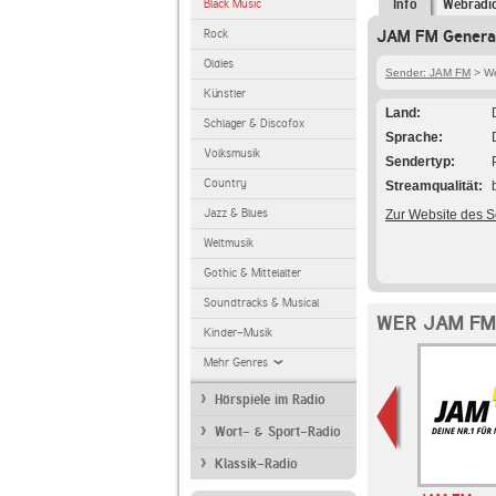
Black Music
Info
Webradi
Rock
JAM FM Generat
Oldies
Sender: JAM FM
> We
Künstler
Land
Schlager & Discofox
Sprache
Volksmusik
Sendertyp
Country
Streamqualität
Jazz & Blues
Zur Website des 
Weltmusik
Gothic & Mittelalter
Soundtracks & Musical
WER JAM FM
Kinder-Musik
Mehr Genres
Hörspiele im Radio
Wort- & Sport-Radio
Klassik-Radio