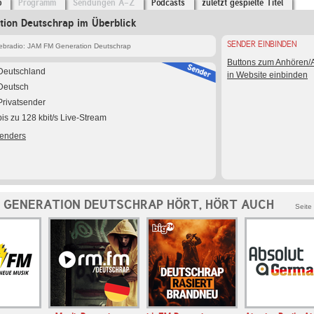
o
Programm
Sendungen A-Z
Podcasts
zuletzt gespielte Titel
ion Deutschrap im Überblick
SENDER EINBINDEN
bradio: JAM FM Generation Deutschrap
Buttons zum Anhören
Deutschland
in Website einbinden
Deutsch
Privatsender
bis zu 128 kbit/s Live-Stream
Senders
 GENERATION DEUTSCHRAP HÖRT, HÖRT AUCH
Seite