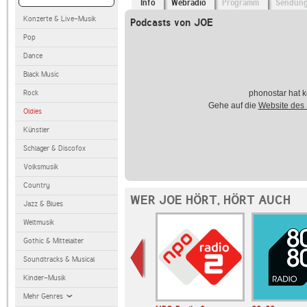
Info
Webradio
Programm
Sendun
Konzerte & Live-Musik
Podcasts von JOE
Pop
Dance
Black Music
Rock
phonostar hat k
Gehe auf die
Website des
Oldies
Künstler
Schlager & Discofox
Volksmusik
Country
WER JOE HÖRT, HÖRT AUCH
Jazz & Blues
Weltmusik
Gothic & Mittelalter
Soundtracks & Musical
Kinder-Musik
Mehr Genres