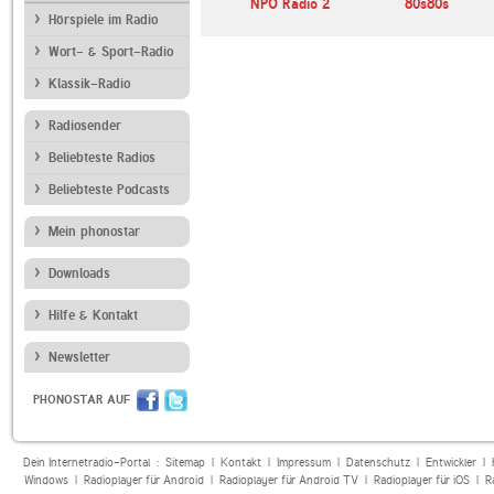
LD
80er-Radio harmony
NPO Radio 2
80s80s
Hörspiele im Radio
Wort- & Sport-Radio
Klassik-Radio
Radiosender
Beliebteste Radios
Beliebteste Podcasts
Mein phonostar
Downloads
Hilfe & Kontakt
Newsletter
PHONOSTAR AUF
Dein Internetradio-Portal :
Sitemap
|
Kontakt
|
Impressum
|
Datenschutz
|
Entwickler
|
Windows
|
Radioplayer für Android
|
Radioplayer für Android TV
|
Radioplayer für iOS
|
R