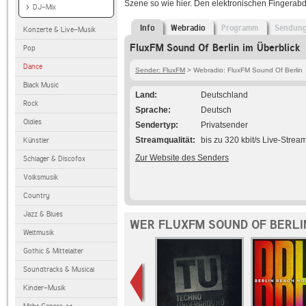
Szene so wie hier. Den elektronischen Fingerabdr
DJ-Mix
Info
Webradio
Programm
Sendun
Konzerte & Live-Musik
FluxFM Sound Of Berlin im Überblick
Pop
Dance
Sender: FluxFM
> Webradio: FluxFM Sound Of Berlin
Black Music
Land
Deutschland
Rock
Sprache
Deutsch
Oldies
Sendertyp
Privatsender
Streamqualität
bis zu 320 kbit/s Live-Strea
Künstler
Zur Website des Senders
Schlager & Discofox
Volksmusik
Country
Jazz & Blues
WER FLUXFM SOUND OF BERLI
Weltmusik
Gothic & Mittelalter
Soundtracks & Musical
Kinder-Musik