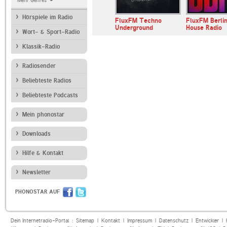
Mehr Genres
Hörspiele im Radio
dio.fm
Minimal Mix Radio
FluxFM Techno
FluxFM Berli
Underground
House Radio
Wort- & Sport-Radio
Klassik-Radio
Radiosender
Beliebteste Radios
Beliebteste Podcasts
Mein phonostar
Downloads
Hilfe & Kontakt
Newsletter
PHONOSTAR AUF
Dein Internetradio-Portal :
Sitemap
|
Kontakt
|
Impressum
|
Datenschutz
|
Entwickler
|