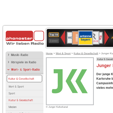
ANTENNE
Deutschlandfunk
BR-
WDR
Deutschlandfunk
80er
SWR3
SWR1
WDR
NDR
Top 10
BAYERN
Kultur
KLASSIK
4
90er
Baden-
2
2
Zuletzt
OLDIE
Württemberg
ANTENNE
Home
>
Wort & Sport
>
Kultur & Gesellschaft
> Junger Ku
Musik-Radio
Kultur & Gesel
Hörspiele im Radio
Junger 
Wort- & Sport-Radio
Der junge K
Karlsruhe b
Kultur & Gesellschaft
Campusinfos
Wort & Sport
vieles mehr
Sport
Kultur & Gesellschaft
Medien
© Junger Kulturkanal