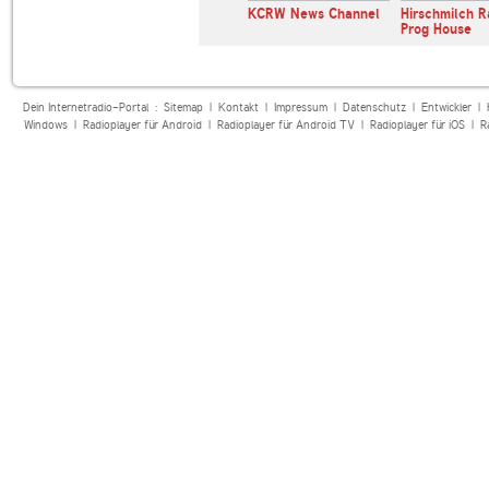
andfunk
Deutschlandfunk
KCRW News Channel
Hirschmilch R
Kultur
Prog House
Dein Internetradio-Portal :
Sitemap
|
Kontakt
|
Impressum
|
Datenschutz
|
Entwickler
|
Windows
|
Radioplayer für Android
|
Radioplayer für Android TV
|
Radioplayer für iOS
|
R