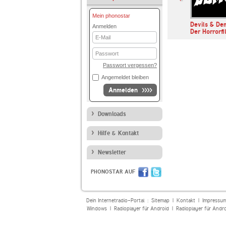
Mein phonostar
der & Somuncu
t3n Arbeit in Progress
Devils & De
Anmelden
Der Horrorf
E-
Mail
Passwort
Passwort vergessen?
Angemeldet bleiben
Anmelden
Downloads
Hilfe & Kontakt
Newsletter
PHONOSTAR AUF
Dein Internetradio-Portal :
Sitemap
|
Kontakt
|
Impressu
Windows
|
Radioplayer für Android
|
Radioplayer für Andr