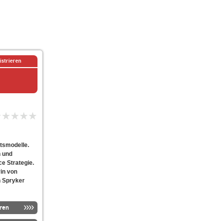
istrieren
tsmodelle.
 und
e Strategie.
in von
n Spryker
ren