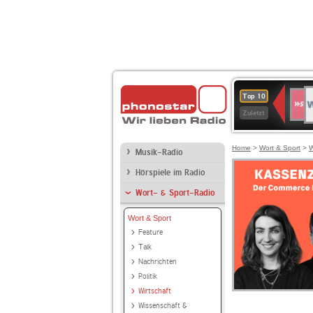
W
SWR
Top 10
4
Zuletzt
Home
>
Wort & Sport
>
W
Musik-Radio
Hörspiele im Radio
Wort- & Sport-Radio
Wort & Sport
Feature
Talk
Nachrichten
Politik
Wirtschaft
Wissenschaft &