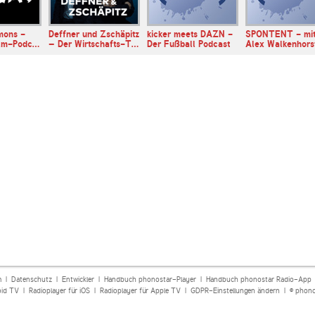
mons -
Deffner und Zschäpitz
kicker meets DAZN -
SPONTENT - mi
ilm-Podc…
– Der Wirtschafts-T…
Der Fußball Podcast
Alex Walkenhors
m
|
Datenschutz
|
Entwickler
|
Handbuch phonostar-Player
|
Handbuch phonostar Radio-App
oid TV
|
Radioplayer für iOS
|
Radioplayer für Apple TV
|
GDPR-Einstellungen ändern
| © phono