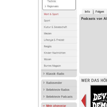
Technik
Regionales
Info
Folgen
Wort & Sport
Podcasts von Al
Sport
Kultur & Gesellschaft
Medien
Lifestyle & Freizeit
Religiös
Kinder-Nachrichten
Wissen
Buntes Magazin
Klassik-Radio
WER DAS HÖ
Radiosender
Beliebteste Radios
Beliebteste Podcasts
Mein phonostar