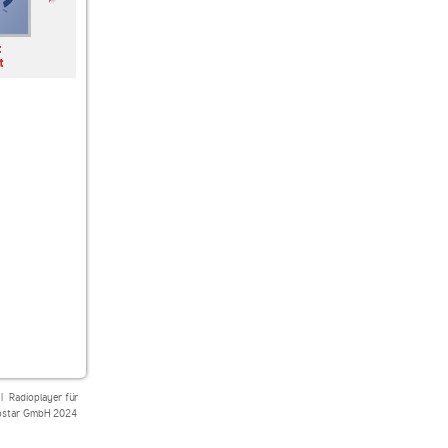
t
Thema des Tages
Genre Geschehen
Deutschrap rasiert
t
|
Radioplayer für
star GmbH 2024