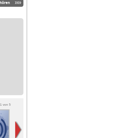
nhören
1
von
5