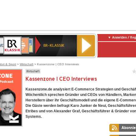
Anmelden / Reg
BR-
DR
Deutschlandfunk
3
Deutschlandfunk
80er
NDR
ANTENNE
SWR
KLASSIK
BR-KLASSIK
Kultur
90er
2
BAYERN
Kultur
OLDIE
ANTENNE
ort & Sport
>
Wirtschaft
> Kassenzone | CEO Interviews
Wirtschaft
Kassenzone | CEO Interviews
Kassenzone.de analysiert E-Commerce Strategien und Geschäf
Wöchentlich sprechen Gründer und CEOs von Händlern, Marken
Herstellern über ihr Geschäftsmodell und die eigene E-Commerc
Die Gäste werden befragt Karo Junker de Neui, Geschäftsführer
Etribes und von Alexander Graf, Geschäftsführer & Gründer vo
Systems.
Abonnie