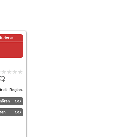
istrieren
r die Region.
nhören
men