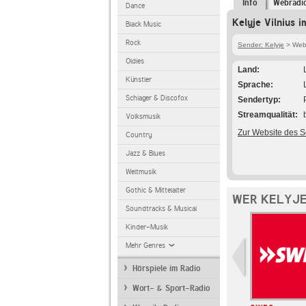
Info
Webradi
Dance
Kelyje Vilnius i
Black Music
Rock
Sender: Kelyje
> Webr
Oldies
Land
Künstler
Sprache
Schlager & Discofox
Sendertyp
Streamqualität
Volksmusik
Zur Website des 
Country
Jazz & Blues
Weltmusik
Gothic & Mittelalter
WER KELYJE
Soundtracks & Musical
Kinder-Musik
Mehr Genres
Hörspiele im Radio
Wort- & Sport-Radio