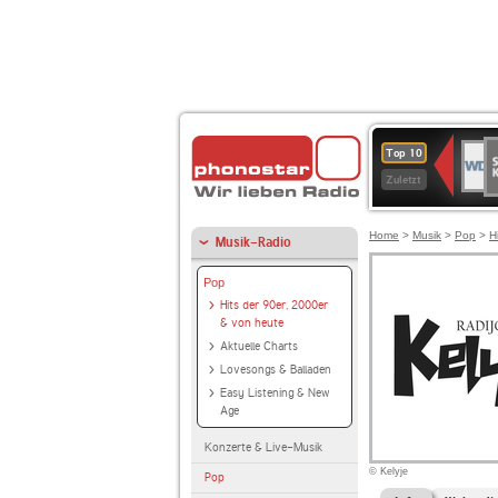
S
WDR
Top 10
Ku
2
Zuletzt
Home
>
Musik
>
Pop
>
H
Musik-Radio
Pop
Hits der 90er, 2000er
& von heute
Aktuelle Charts
Lovesongs & Balladen
Easy Listening & New
Age
Konzerte & Live-Musik
© Kelyje
Pop