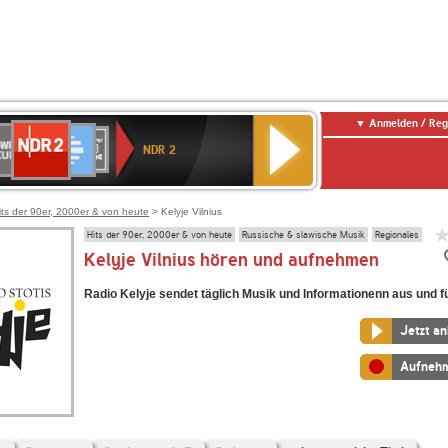
Anmelden / Reg
NDR
WR
Deutschlandfunk
SWR3
WDR
BR-
Deutschlandfunk
ANTENNE
80er
2
NDR 2
ltur
4
KLASSIK
Kultur
BAYERN
90er
OLDIE
ANTENNE
its der 90er, 2000er & von heute
> Kelyje Vilnius
Hits der 90er, 2000er & von heute
Russische & slawische Musik
Regionales
Kelyje Vilnius hören und aufnehmen
Radio Kelyje sendet täglich Musik und Informationenn aus und fü
Jetzt a
Aufneh