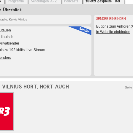
o
Programm
Sendungen A-Z
Podcasts
zuletzt gespielte Titel
m Überblick
SENDER EINBINDEN
adio: Kelyje Vilnius
Buttons zum Anhören
Litauen
in Website einbinden
Litauisch
Privatsender
bis zu 192 kbit/s Live-Stream
Senders
 VILNIUS HÖRT, HÖRT AUCH
Seite