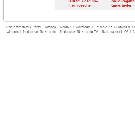
SWR4 Baden-
laut.fm kidsclub-
Radio Regenb
Württemberg
illerfroesche
Kinderlieder
Dein Internetradio-Portal :
Sitemap
|
Kontakt
|
Impressum
|
Datenschutz
|
Entwickler
|
Windows
|
Radioplayer für Android
|
Radioplayer für Android TV
|
Radioplayer für iOS
|
R