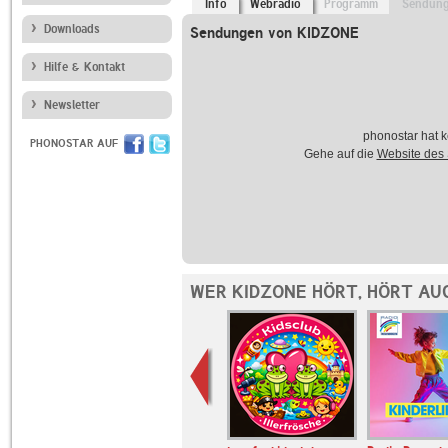
Info
Webradio
Programm
Sendun
Downloads
Sendungen von KIDZONE
Hilfe & Kontakt
Newsletter
phonostar hat k
PHONOSTAR AUF
Gehe auf die
Website des
WER KIDZONE HÖRT, HÖRT AU