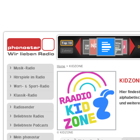
Deutschlandfunk
NDR
80er
SWR
SWR3
Top 10
D
2
90er
Kultur
Zuletzt
OLDIE
ANTENNE
Home
> KIDZONE
Musik-Radio
Hörspiele im Radio
KIDZON
Wort- & Sport-Radio
Hier findes
Klassik-Radio
alphabetisc
und weitere
Radiosender
Beliebteste Radios
Beliebteste Podcasts
© KIDZONE
Mein phonostar