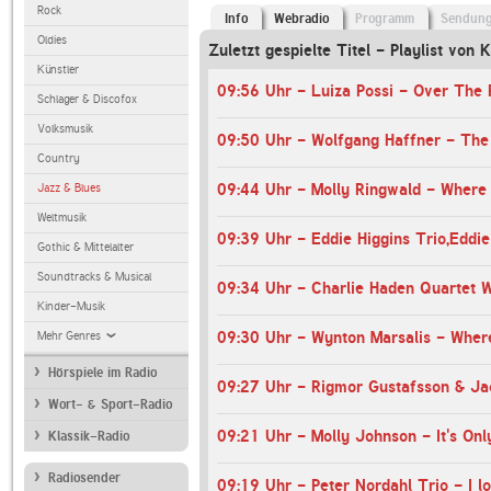
Rock
Info
Webradio
Programm
Sendun
Oldies
Zuletzt gespielte Titel - Playlist von 
Künstler
09:56 Uhr - Luiza Possi - Over The
Schlager & Discofox
Volksmusik
09:50 Uhr - Wolfgang Haffner - The
Country
09:44 Uhr - Molly Ringwald - Where
Jazz & Blues
Weltmusik
Gothic & Mittelalter
Soundtracks & Musical
Kinder-Musik
09:30 Uhr - Wynton Marsalis - Whe
Mehr Genres
Hörspiele im Radio
Wort- & Sport-Radio
09:21 Uhr - Molly Johnson - It's On
Klassik-Radio
Radiosender