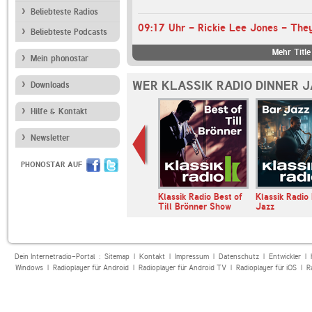
Beliebteste Radios
Beliebteste Podcasts
Mehr Title
Mein phonostar
WER KLASSIK RADIO DINNER 
Downloads
Hilfe & Kontakt
Newsletter
PHONOSTAR AUF
Radio Absolut
Klassik Radio Ambient
Klassik Radio Best of
Klassik Radio
Lounge
Till Brönner Show
Jazz
Dein Internetradio-Portal :
Sitemap
|
Kontakt
|
Impressum
|
Datenschutz
|
Entwickler
|
Windows
|
Radioplayer für Android
|
Radioplayer für Android TV
|
Radioplayer für iOS
|
R