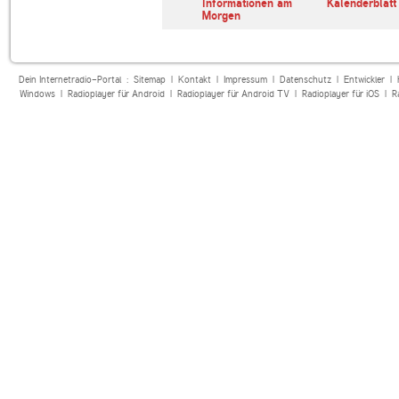
erl
ARD Radiofestival:
Informationen am
Kalenderblatt
Jazz
Morgen
Dein Internetradio-Portal :
Sitemap
|
Kontakt
|
Impressum
|
Datenschutz
|
Entwickler
|
Windows
|
Radioplayer für Android
|
Radioplayer für Android TV
|
Radioplayer für iOS
|
R