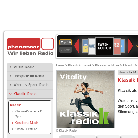
SWR
WDR
NDR
ANTENNE
80er
SWR3
WDR
BR-
Deutschlandfunk
Deutschlandfun
Top 10
Kultur
S
2
2
BAYERN
90er
4
KLASSIK
Kultur
Zuletzt
OLDIE
ANTENNE
Home
>
Klassik
>
Klassik
>
Klassische Musik
> Klassik Rad
Musik-Radio
Klassische Mu
Hörspiele im Radio
Klassik 
Wort- & Sport-Radio
Klassik als
Klassik-Radio
Werde aktiv 
Klassik
den Sport, a
Klassik-Konzerte &
Stimmungsau
Oper
Klassische Musik
Klassik-Feature
© Klassik Radio