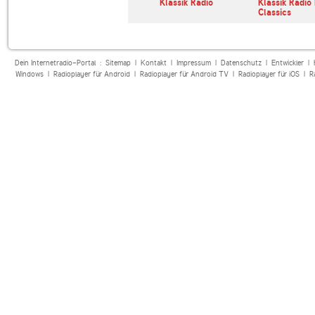
adio
Klassik Radio Klassik
Klassik Radio
Klassik Radio
k Klassiker
zum Kochen
Classics
Dein Internetradio-Portal :
Sitemap
|
Kontakt
|
Impressum
|
Datenschutz
|
Entwickler
|
Windows
|
Radioplayer für Android
|
Radioplayer für Android TV
|
Radioplayer für iOS
|
R