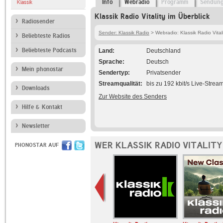
Info
Webradio
Programm
Sendun
Klassik
Klassik Radio Vitality im Überblick
Radiosender
Sender: Klassik Radio
> Webradio: Klassik Radio Vitali
Beliebteste Radios
Beliebteste Podcasts
Land
Deutschland
Sprache
Deutsch
Mein phonostar
Sendertyp
Privatsender
Streamqualität
bis zu 192 kbit/s Live-Strea
Downloads
Zur Website des Senders
Hilfe & Kontakt
Newsletter
WER KLASSIK RADIO VITALITY
PHONOSTAR AUF