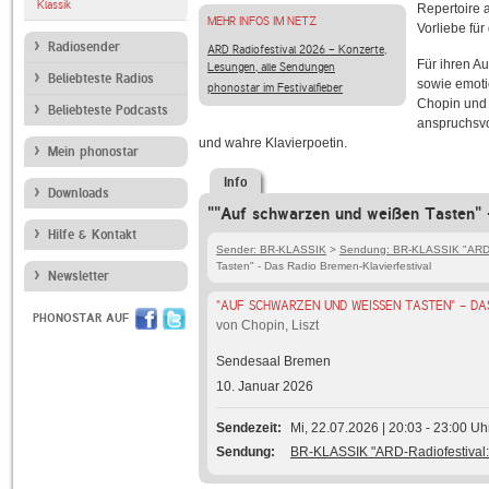
Klassik
Repertoire 
MEHR INFOS IM NETZ
Vorliebe fü
Radiosender
ARD Radiofestival 2026 - Konzerte,
Für ihren Au
Lesungen, alle Sendungen
Beliebteste Radios
sowie emot
phonostar im Festivalfieber
Chopin und 
Beliebteste Podcasts
anspruchsvol
und wahre Klavierpoetin.
Mein phonostar
Info
Downloads
""Auf schwarzen und weißen Tasten" -
Hilfe & Kontakt
Sender: BR-KLASSIK
>
Sendung: BR-KLASSIK "ARD-R
Tasten" - Das Radio Bremen-Klavierfestival
Newsletter
"AUF SCHWARZEN UND WEISSEN TASTEN" - DA
PHONOSTAR AUF
von Chopin, Liszt
Sendesaal Bremen
10. Januar 2026
Sendezeit
Mi, 22.07.2026 | 20:03 - 23:00 Uh
Sendung
BR-KLASSIK "ARD-Radiofestival: