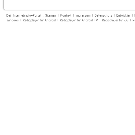
Dein Internetradio-Portal :
Sitemap
|
Kontakt
|
Impressum
|
Datenschutz
|
Entwickler
|
Windows
|
Radioplayer für Android
|
Radioplayer für Android TV
|
Radioplayer für iOS
|
R