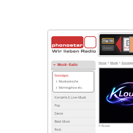
D
BR-
Top 10
Ku
KLAS
Zuletzt
Home
>
Musik
>
Sonstig
Musik-Radio
Sonstiges
Musikwünsche
Morningshow etc.
Konzerte & Live-Musik
Pop
Dance
Black Music
© KLouni
Rock