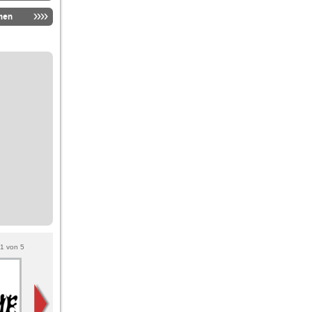
men
1
von
5