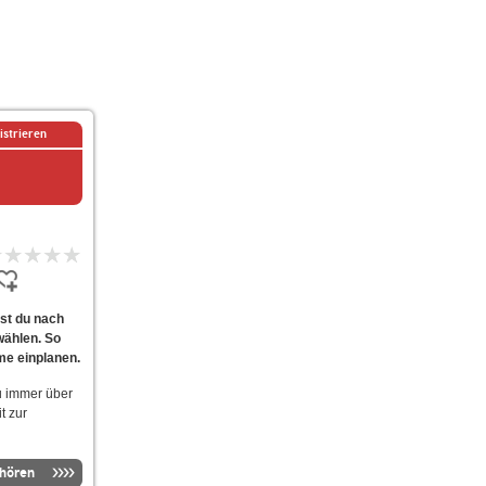
istrieren
st du nach
wählen. So
me einplanen.
u immer über
t zur
nhören