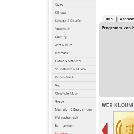
Oldies
Künstler
Info
Webradi
Schlager & Discofox
Programm von 
Volksmusik
Country
Jazz & Blues
Weltmusik
Gothic & Mittelalter
Soundtracks & Musical
Kinder-Musik
Gay
Christliche Musik
Gospel
WER KLOUNI
Meditation & Entspannung
Weihnachtsmusik
Bunt gemischt
Sonstiges