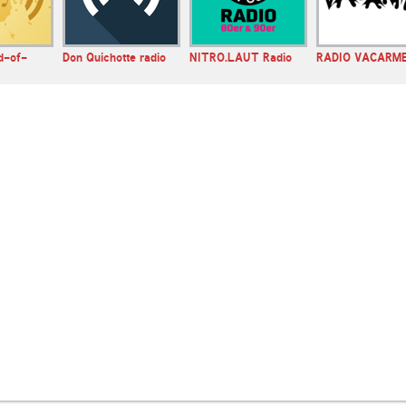
d-of-
Don Quichotte radio
NITRO.LAUT Radio
RADIO VACARM