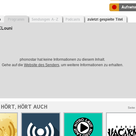
Aufneh
o
Programm
Sendungen A-Z
Podcasts
zuletzt gespielte Titel
KLouni
phonostar hat keine Informationen zu diesem Inhalt.
Gehe auf die
Website des Senders
, um weitere Informationen zu erhalten.
 HÖRT, HÖRT AUCH
Seite