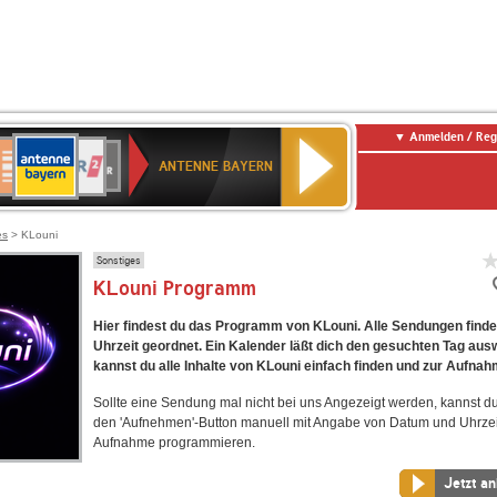
Anmelden / Reg
ANTENNE
eutschlandfunk
WDR
Deutschlandfunk
80er
SWR3
WDR
NDR
SWR
BAYERN
ANTENNE BAYERN
ltur
2
SIK
90er
4
2
Kultur
OLDIE
ANTENNE
es
> KLouni
Sonstiges
KLouni Programm
Hier findest du das Programm von KLouni. Alle Sendungen finde
Uhrzeit geordnet. Ein Kalender läßt dich den gesuchten Tag aus
kannst du alle Inhalte von KLouni einfach finden und zur Aufnah
Sollte eine Sendung mal nicht bei uns Angezeigt werden, kannst d
den 'Aufnehmen'-Button manuell mit Angabe von Datum und Uhrzei
Aufnahme programmieren.
Jetzt a