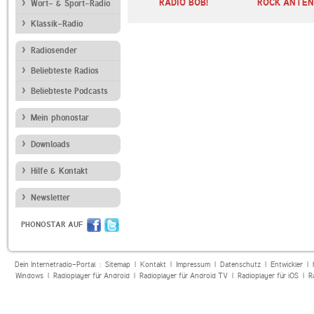
E BAYERN
SUNSHINE LIVE
RADIO BOB!
ROCK ANTE
Wort- & Sport-Radio
Klassik-Radio
Radiosender
Beliebteste Radios
Beliebteste Podcasts
Mein phonostar
Downloads
Hilfe & Kontakt
Newsletter
PHONOSTAR AUF
Dein Internetradio-Portal :
Sitemap
|
Kontakt
|
Impressum
|
Datenschutz
|
Entwickler
|
Windows
|
Radioplayer für Android
|
Radioplayer für Android TV
|
Radioplayer für iOS
|
R