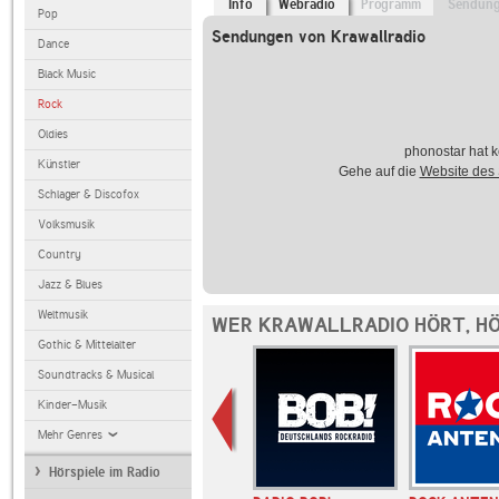
Info
Webradio
Programm
Sendun
Pop
Sendungen von Krawallradio
Dance
Black Music
Rock
Oldies
phonostar hat k
Künstler
Gehe auf die
Website des
Schlager & Discofox
Volksmusik
Country
Jazz & Blues
Weltmusik
WER KRAWALLRADIO HÖRT, H
Gothic & Mittelalter
Soundtracks & Musical
Kinder-Musik
Mehr Genres
Hörspiele im Radio