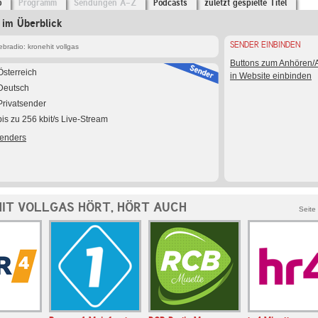
o
Programm
Sendungen A-Z
Podcasts
zuletzt gespielte Titel
 im Überblick
SENDER EINBINDEN
bradio: kronehit vollgas
Buttons zum Anhören
Österreich
in Website einbinden
Deutsch
Privatsender
bis zu 256 kbit/s Live-Stream
Senders
IT VOLLGAS HÖRT, HÖRT AUCH
Seite