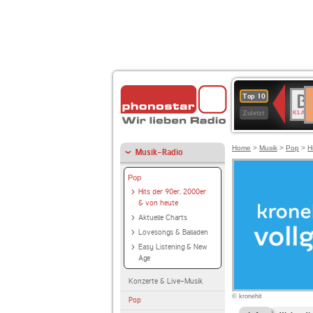
D
BR-
Top 10
Ku
KLAS
Zuletzt
Home
>
Musik
>
Pop
>
H
Musik-Radio
Pop
Hits der 90er, 2000er
& von heute
Aktuelle Charts
Lovesongs & Balladen
Easy Listening & New
Age
Konzerte & Live-Musik
© kronehit
Pop