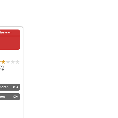
istrieren
nhören
men