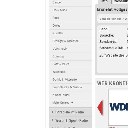
Info
Webradi
Dance
kronehit vollgas
Black Music
Rock
Sender: kronehit
> We
Oldies
Land
Künstler
Sprache
Schlager & Discofox
Sendertyp
Streamqualität
Volksmusik
Zur Website des 
Country
Jazz & Blues
Weltmusik
Gothic & Mittelalter
WER KRONEH
Soundtracks & Musical
Kinder-Musik
Mehr Genres
Hörspiele im Radio
Wort- & Sport-Radio