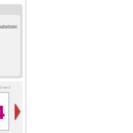
/Aufnehmen
1
von
5