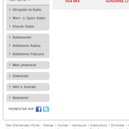
Mehr Genres
MIX 99.5
nice MIX
SUNSHINE LI
Hörspiele im Radio
Wort- & Sport-Radio
Klassik-Radio
Radiosender
Beliebteste Radios
Beliebteste Podcasts
Mein phonostar
Downloads
Hilfe & Kontakt
Newsletter
PHONOSTAR AUF
Dein Internetradio-Portal :
Sitemap
|
Kontakt
|
Impressum
|
Datenschutz
|
Entwickler
|