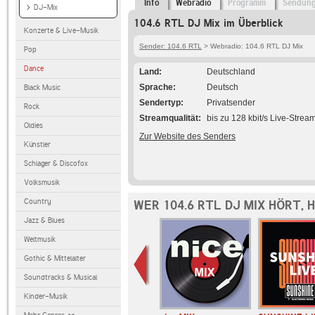
Info
Webradio
Programm
Sendun
DJ-Mix
104.6 RTL DJ Mix im Überblick
Konzerte & Live-Musik
Sender: 104.6 RTL
> Webradio: 104.6 RTL DJ Mix
Pop
Dance
Land
Deutschland
Sprache
Deutsch
Black Music
Sendertyp
Privatsender
Rock
Streamqualität
bis zu 128 kbit/s Live-Strea
Oldies
Zur Website des Senders
Künstler
Schlager & Discofox
Volksmusik
Country
WER 104.6 RTL DJ MIX HÖRT,
Jazz & Blues
Weltmusik
Gothic & Mittelalter
Soundtracks & Musical
Kinder-Musik