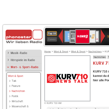
SWR3
80er
WDR
Deutschlandfunk
NDR
BR-
SWR
Top 10
90er
4
2
KLASSIK
Kultur
Zuletzt
OLDIE
ANTENNE
Home
>
Wort & Sport
>
Wort & Sport
>
Nachrichten
> KUR
Musik-Radio
Nachrichten
Hörspiele im Radio
KURV 71
Wort- & Sport-Radio
KURV 710 AM
kannst du d
Wort & Sport
hier alle P
Talk
Feature
Nachrichten
Politik
Wirtschaft
© KURV 710 AM
Wissenschaft &