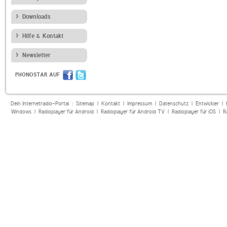
Downloads
Hilfe & Kontakt
Newsletter
PHONOSTAR AUF
Dein Internetradio-Portal :
Sitemap
|
Kontakt
|
Impressum
|
Datenschutz
|
Entwickler
|
Windows
|
Radioplayer für Android
|
Radioplayer für Android TV
|
Radioplayer für iOS
|
R