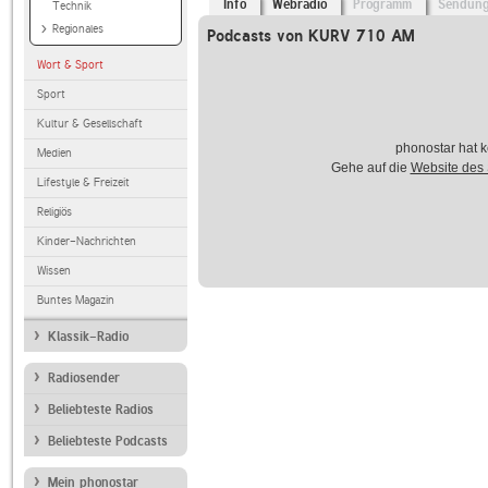
Info
Webradio
Programm
Sendun
Technik
Regionales
Podcasts von KURV 710 AM
Wort & Sport
Sport
Kultur & Gesellschaft
phonostar hat k
Medien
Gehe auf die
Website des
Lifestyle & Freizeit
Religiös
Kinder-Nachrichten
Wissen
Buntes Magazin
Klassik-Radio
Radiosender
Beliebteste Radios
Beliebteste Podcasts
Mein phonostar