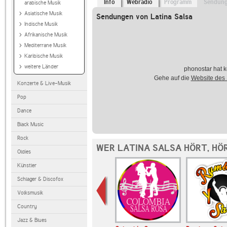
Info
Webradio
Programm
Sendun
arabische Musik
Asiatische Musik
Sendungen von Latina Salsa
Indische Musik
Afrikanische Musik
Mediterrane Musik
Karibische Musik
weitere Länder
phonostar hat k
Gehe auf die
Website des
Konzerte & Live-Musik
Pop
Dance
Black Music
Rock
WER LATINA SALSA HÖRT, HÖ
Oldies
Künstler
Schlager & Discofox
Volksmusik
Country
Jazz & Blues