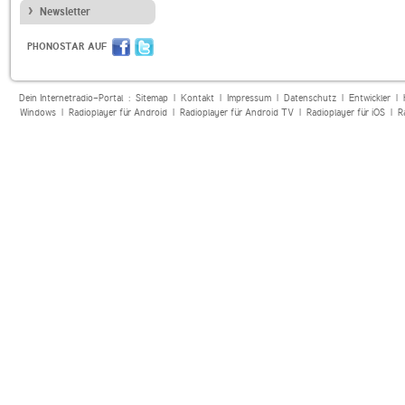
Newsletter
PHONOSTAR AUF
Dein Internetradio-Portal :
Sitemap
|
Kontakt
|
Impressum
|
Datenschutz
|
Entwickler
|
Windows
|
Radioplayer für Android
|
Radioplayer für Android TV
|
Radioplayer für iOS
|
R