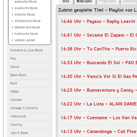
Info
Webradio
Programm
Sendun
arabische Musik
Asiatische Musik
Zuletzt gespielte Titel - Playlist von L
Indische Musik
Afrikanische Musik
Mediterrane Musik
Karibische Musik
16:41 Uhr - Secame El Zapato - El
weitere Länder
16:38 Uhr - Tu Cari?ito - Puerto Ri
Konzerte & Live-Musik
Pop
16:33 Uhr - Buscando El Sol - PA
Dance
Black Music
16:30 Uhr - Vamo'a Ver Si El Gas Pe
Rock
16:25 Uhr - Buenaventura y Caney 
Oldies
Künstler
Schlager & Discofox
Volksmusik
16:17 Uhr - Cuentame - Los Van Va
Country
16:13 Uhr - Canandonga - Cali Flow
Jazz & Blues