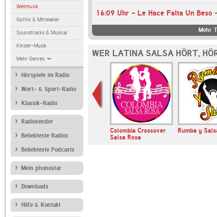
Weltmusik
16:09 Uhr - Le Hace Falta Un Beso 
Gothic & Mittelalter
Mehr T
Soundtracks & Musical
Kinder-Musik
WER LATINA SALSA HÖRT, HÖ
Mehr Genres
Hörspiele im Radio
Wort- & Sport-Radio
Klassik-Radio
Radiosender
try 96.3
Radio Salsa4te
Colombia Crossover
Rumba y Sals
Beliebteste Radios
Salsa Rosa
Beliebteste Podcasts
Mein phonostar
Downloads
Hilfe & Kontakt