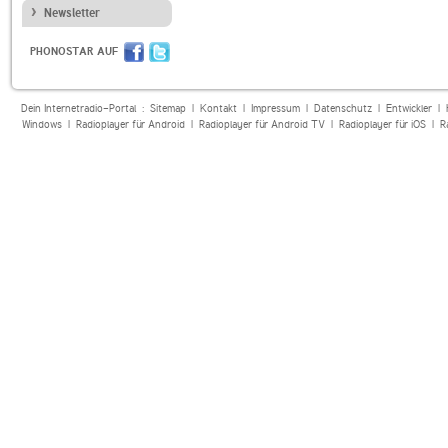
Newsletter
PHONOSTAR AUF
Dein Internetradio-Portal :
Sitemap
|
Kontakt
|
Impressum
|
Datenschutz
|
Entwickler
|
Windows
|
Radioplayer für Android
|
Radioplayer für Android TV
|
Radioplayer für iOS
|
R