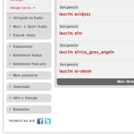
Bunt gemischt
Weniger Genres
laut.fm acidjazz
Hörspiele im Radio
Bunt gemischt
Wort- & Sport-Radio
laut.fm afm
Klassik-Radio
Bunt gemischt
Radiosender
laut.fm africa_goes_angeln
Beliebteste Radios
Beliebteste Podcasts
Bunt gemischt
laut.fm al-dente
Mein phonostar
Mehr Webr
Downloads
Hilfe & Kontakt
Newsletter
PHONOSTAR AUF