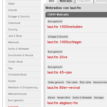
Info
Webradio
Programm
Sendun
Oldies
Webradios von laut.fm
Künstler
15844 Webradio
Schlager & Discofox
Bunt gemischt
Volksmusik
laut.fm 1000melodien
Country
Jazz & Blues
Schlager & Discofox
laut.fm 1000schlager
Weltmusik
Gothic & Mittelalter
Bunt gemischt
Soundtracks & Musical
laut.fm 2live
Kinder-Musik
Bunt gemischt
Gay
laut.fm 45-rpm
Christliche Musik
Gospel
Oldies gemischt
70er Jahre
80er Jahre
Deutsche Mu
laut.fm 80er-revival
Meditation & Entspannung
Weihnachtsmusik
Electro
Modern Rock
Gothic & Mittelalter
Sonstiges
Bunt gemischt
laut.fm abglanz-fm
Sonstiges