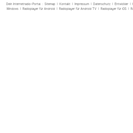
Dein Internetradio-Portal :
Sitemap
|
Kontakt
|
Impressum
|
Datenschutz
|
Entwickler
|
Windows
|
Radioplayer für Android
|
Radioplayer für Android TV
|
Radioplayer für iOS
|
R