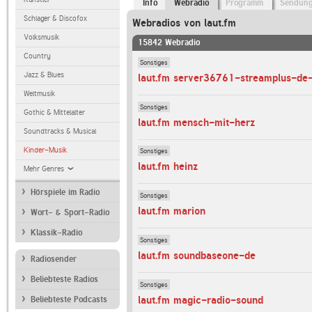
Info
Webradio
Programm
Sendun
Schlager & Discofox
Webradios von laut.fm
Volksmusik
15842 Webradio
Country
Sonstiges
Jazz & Blues
laut.fm server36761-streamplus-d
Weltmusik
Sonstiges
Gothic & Mittelalter
laut.fm mensch-mit-herz
Soundtracks & Musical
Kinder-Musik
Sonstiges
laut.fm heinz
Mehr Genres
Hörspiele im Radio
Sonstiges
laut.fm marion
Wort- & Sport-Radio
Klassik-Radio
Sonstiges
laut.fm soundbaseone-de
Radiosender
Beliebteste Radios
Sonstiges
laut.fm magic-radio-sound
Beliebteste Podcasts