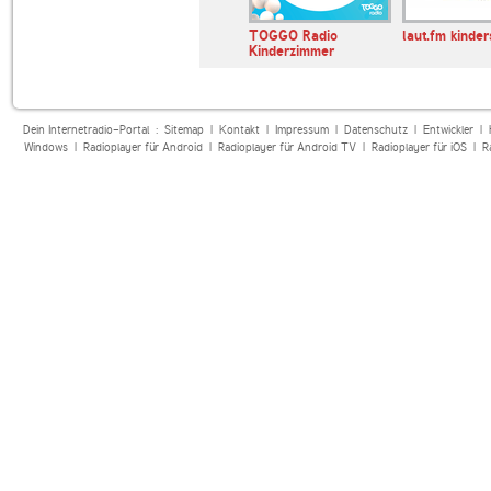
ase.FM
Reformatorische
TOGGO Radio
laut.fm kinde
Omroep
Kinderzimmer
Dein Internetradio-Portal :
Sitemap
|
Kontakt
|
Impressum
|
Datenschutz
|
Entwickler
|
Windows
|
Radioplayer für Android
|
Radioplayer für Android TV
|
Radioplayer für iOS
|
R