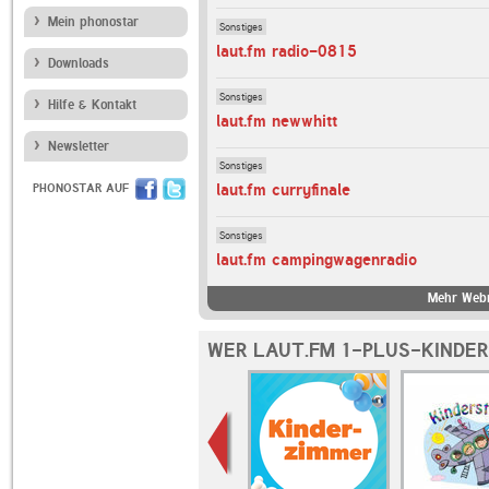
Mein phonostar
Sonstiges
laut.fm radio-0815
Downloads
Sonstiges
Hilfe & Kontakt
laut.fm newwhitt
Newsletter
Sonstiges
laut.fm curryfinale
PHONOSTAR AUF
Sonstiges
laut.fm campingwagenradio
Mehr Webr
WER LAUT.FM 1-PLUS-KINDER