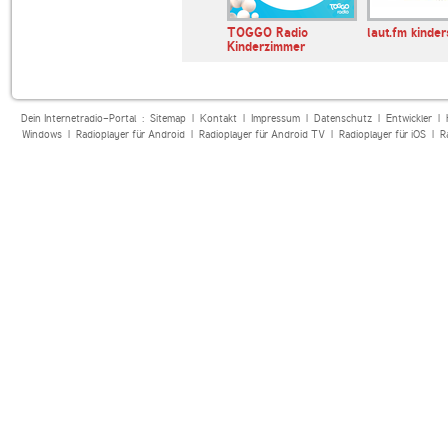
laut.fm klabautermann
TOGGO Radio
laut.fm kinde
Kinderzimmer
Dein Internetradio-Portal :
Sitemap
|
Kontakt
|
Impressum
|
Datenschutz
|
Entwickler
|
Windows
|
Radioplayer für Android
|
Radioplayer für Android TV
|
Radioplayer für iOS
|
R