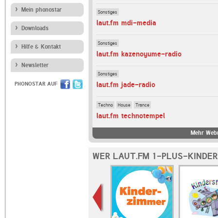
Mein phonostar
Sonstiges
laut.fm mdi-media
Downloads
Sonstiges
Hilfe & Kontakt
laut.fm kazenoyume-radio
Newsletter
Sonstiges
laut.fm jade-radio
PHONOSTAR AUF
Techno
House
Trance
laut.fm technotempel
Mehr Webr
WER LAUT.FM 1-PLUS-KINDER