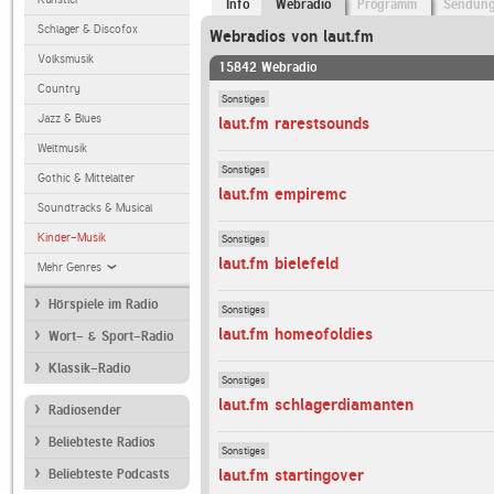
Info
Webradio
Programm
Sendun
Schlager & Discofox
Webradios von laut.fm
Volksmusik
15842 Webradio
Country
Sonstiges
Jazz & Blues
laut.fm rarestsounds
Weltmusik
Sonstiges
Gothic & Mittelalter
laut.fm empiremc
Soundtracks & Musical
Kinder-Musik
Sonstiges
laut.fm bielefeld
Mehr Genres
Hörspiele im Radio
Sonstiges
laut.fm homeofoldies
Wort- & Sport-Radio
Klassik-Radio
Sonstiges
laut.fm schlagerdiamanten
Radiosender
Beliebteste Radios
Sonstiges
laut.fm startingover
Beliebteste Podcasts