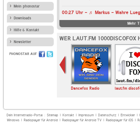
Mein phonostar
00:27 Uhr - ♬ Markus - Wahre Lue
Downloads
Mehr Ti
Hilfe & Kontakt
WER LAUT.FM 1000DISCOFOX 
Newsletter
PHONOSTAR AUF
oxhitradio
ROCK ANTENNE
Dancefox Radio
laut.fm disco
Dein Internetradio-Portal :
Sitemap
|
Kontakt
|
Impressum
|
Datenschutz
|
Entwickler
|
Windows
|
Radioplayer für Android
|
Radioplayer für Android TV
|
Radioplayer für iOS
|
R