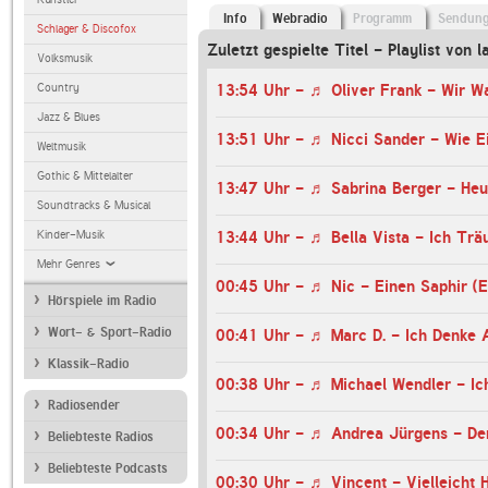
Info
Webradio
Programm
Sendun
Schlager & Discofox
Zuletzt gespielte Titel - Playlist von l
Volksmusik
Country
13:54 Uhr - ♬ Oliver Frank - Wir W
Jazz & Blues
13:51 Uhr - ♬ Nicci Sander - Wie Ei
Weltmusik
Gothic & Mittelalter
13:47 Uhr - ♬ Sabrina Berger - Heu
Soundtracks & Musical
Kinder-Musik
13:44 Uhr - ♬ Bella Vista - Ich Trä
Mehr Genres
00:45 Uhr - ♬ Nic - Einen Saphir (E
Hörspiele im Radio
Wort- & Sport-Radio
00:41 Uhr - ♬ Marc D. - Ich Denke 
Klassik-Radio
Radiosender
Beliebteste Radios
Beliebteste Podcasts
00:30 Uhr - ♬ Vincent - Vielleicht 