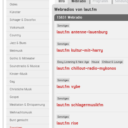
Info
Webradio
Programm
Sendun
Oldies
Webradios von laut.fm
Künstler
15831 Webradio
Schlager & Discofox
Sonstiges
Volksmusik
laut.fm antenne-lauenburg
Country
Jazz & Blues
Sonstiges
laut.fm kultur-mit-harry
Weltmusik
Gothic & Mittelalter
Easy Listening & New Age
House
Chillout & Lounge
Soundtracks & Musical
laut.fm chillout-radio-mykonos
Kinder-Musik
Sonstiges
Gay
laut.fm vybe
Christliche Musik
Gospel
Sonstiges
laut.fm schlagermusikfm
Meditation & Entspannung
Weihnachtsmusik
Sonstiges
Bunt gemischt
laut.fm rise
Sonstiges