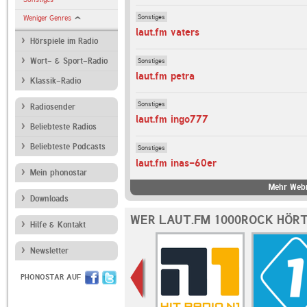
Sonstiges
Weniger Genres
laut.fm vaters
Hörspiele im Radio
Sonstiges
Wort- & Sport-Radio
laut.fm petra
Klassik-Radio
Sonstiges
Radiosender
laut.fm ingo777
Beliebteste Radios
Beliebteste Podcasts
Sonstiges
laut.fm inas-60er
Mein phonostar
Mehr Webr
Downloads
WER LAUT.FM 1000ROCK HÖRT
Hilfe & Kontakt
Newsletter
PHONOSTAR AUF