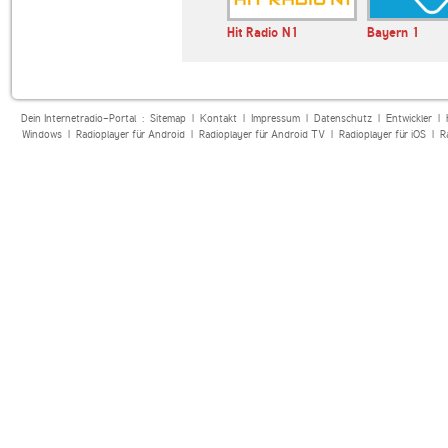
Hit Radio N1
Bayern 1
Dein Internetradio-Portal :
Sitemap
|
Kontakt
|
Impressum
|
Datenschutz
|
Entwickler
|
Windows
|
Radioplayer für Android
|
Radioplayer für Android TV
|
Radioplayer für iOS
|
R