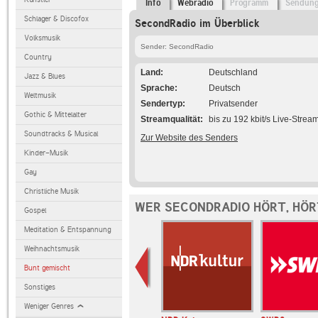
Info
Webradio
Programm
Sendun
Schlager & Discofox
SecondRadio im Überblick
Volksmusik
Sender: SecondRadio
Country
Land
Deutschland
Jazz & Blues
Sprache
Deutsch
Weltmusik
Sendertyp
Privatsender
Gothic & Mittelalter
Streamqualität
bis zu 192 kbit/s Live-Strea
Soundtracks & Musical
Zur Website des Senders
Kinder-Musik
Gay
Christliche Musik
WER SECONDRADIO HÖRT, HÖ
Gospel
Meditation & Entspannung
Weihnachtsmusik
Bunt gemischt
Sonstiges
Weniger Genres