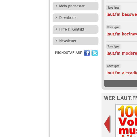
Mein phonostar
Sonstiges
laut.fm basswe
Downloads
Sonstiges
Hilfe & Kontakt
laut.fm koelnw
Newsletter
Sonstiges
laut.fm moder
PHONOSTAR AUF
Sonstiges
laut.fm ai-radi
WER LAUT.F