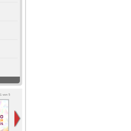
1
von
5