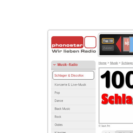
D
NDR
Top 10
2
Zuletzt
Home
>
Musik
>
Schlage
Musik-Radio
Schlager & Discofox
Konzerte & Live-Musik
Pop
Dance
Black Music
Rock
Oldies
© laut.fm
Künstler