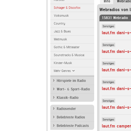
Info
Webradi
Schlager & Discofox
Webradios von l
Volksmusik
15831 Webradio
Country
Sonstiges
Jazz & Blues
laut.fm dani-
Weltmusik
Sonstiges
Gothic & Mittelalter
laut.fm dani-s
Soundtracks & Musical
Kinder-Musik
Sonstiges
laut.fm dani-s
Mehr Genres
Hörspiele im Radio
Sonstiges
laut.fm dani-s
Wort- & Sport-Radio
Klassik-Radio
Sonstiges
laut.fm dani-s
Radiosender
Beliebteste Radios
Sonstiges
laut.fm campe
Beliebteste Podcasts