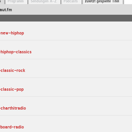
o
Programm
Sendungen A-Z
Podcasts
zuletzt gespielte Titel
aut.fm
s-new-hiphop
-hiphop-classics
-classic-rock
-classic-pop
-charthitradio
rboard-radio