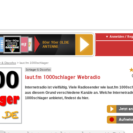
Anmelden / Reg
80er
eutschlandfunk
SWR3
WDR
SWR
80er 90er OLDIE
90er
4
Kultur
ANTENNE
OLDIE
ANTENNE
r & Discofox
> laut.fm 1000schlager
Schlager & Discofox
laut.fm 1000schlager Webradio
Internetradio ist vielfältig. Viele Radiosender wie laut.fm 1000sc
aus diesem Grund verschiedene Kanäle an. Welche Internetradi
1000schlager anbietet, findest du hier.
Jetzt a
Aufneh