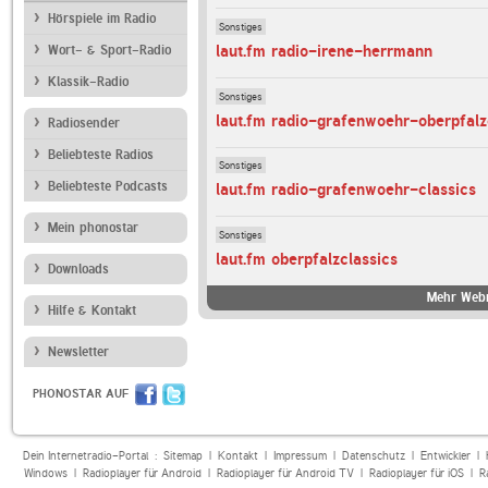
Hörspiele im Radio
Sonstiges
laut.fm radio-irene-herrmann
Wort- & Sport-Radio
Klassik-Radio
Sonstiges
laut.fm radio-grafenwoehr-oberpfalz
Radiosender
Beliebteste Radios
Sonstiges
Beliebteste Podcasts
laut.fm radio-grafenwoehr-classics
Mein phonostar
Sonstiges
laut.fm oberpfalzclassics
Downloads
Mehr Webr
Hilfe & Kontakt
Newsletter
PHONOSTAR AUF
Dein Internetradio-Portal :
Sitemap
|
Kontakt
|
Impressum
|
Datenschutz
|
Entwickler
|
Windows
|
Radioplayer für Android
|
Radioplayer für Android TV
|
Radioplayer für iOS
|
R