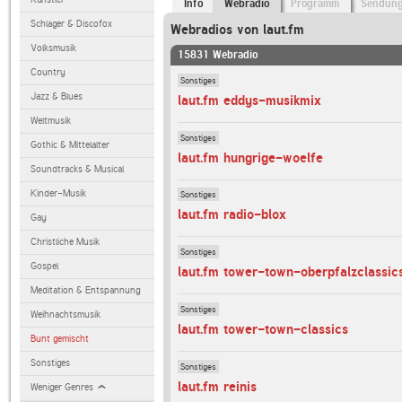
Info
Webradio
Programm
Sendun
Schlager & Discofox
Webradios von laut.fm
Volksmusik
15831 Webradio
Country
Sonstiges
Jazz & Blues
laut.fm eddys-musikmix
Weltmusik
Sonstiges
Gothic & Mittelalter
laut.fm hungrige-woelfe
Soundtracks & Musical
Kinder-Musik
Sonstiges
laut.fm radio-blox
Gay
Christliche Musik
Sonstiges
Gospel
laut.fm tower-town-oberpfalzclassic
Meditation & Entspannung
Sonstiges
Weihnachtsmusik
laut.fm tower-town-classics
Bunt gemischt
Sonstiges
Sonstiges
laut.fm reinis
Weniger Genres