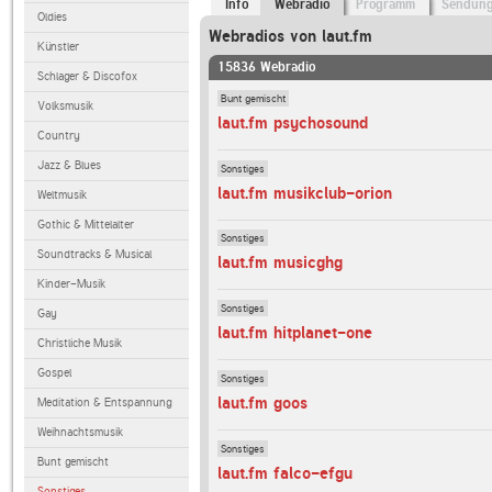
Info
Webradio
Programm
Sendun
Oldies
Webradios von laut.fm
Künstler
15836 Webradio
Schlager & Discofox
Bunt gemischt
Volksmusik
laut.fm psychosound
Country
Jazz & Blues
Sonstiges
laut.fm musikclub-orion
Weltmusik
Gothic & Mittelalter
Sonstiges
Soundtracks & Musical
laut.fm musicghg
Kinder-Musik
Sonstiges
Gay
laut.fm hitplanet-one
Christliche Musik
Gospel
Sonstiges
laut.fm goos
Meditation & Entspannung
Weihnachtsmusik
Sonstiges
Bunt gemischt
laut.fm falco-efgu
Sonstiges