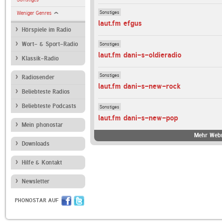
Sonstiges
Weniger Genres
laut.fm efgus
Hörspiele im Radio
Sonstiges
Wort- & Sport-Radio
laut.fm dani-s-oldieradio
Klassik-Radio
Sonstiges
Radiosender
laut.fm dani-s-new-rock
Beliebteste Radios
Beliebteste Podcasts
Sonstiges
laut.fm dani-s-new-pop
Mein phonostar
Mehr Webr
Downloads
Hilfe & Kontakt
Newsletter
PHONOSTAR AUF