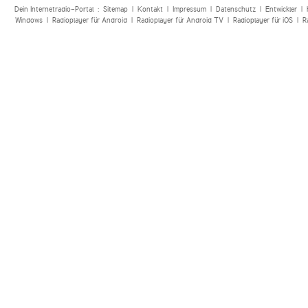
Dein Internetradio-Portal :
Sitemap
|
Kontakt
|
Impressum
|
Datenschutz
|
Entwickler
|
Windows
|
Radioplayer für Android
|
Radioplayer für Android TV
|
Radioplayer für iOS
|
R