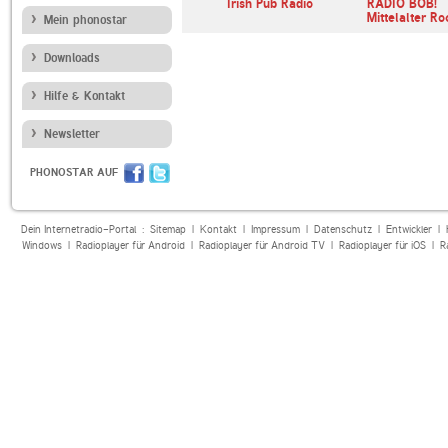
lle HIT-
FIP
Irish Pub Radio
RADIO BOB!
ecklenbur…
Mittelalter Ro
Mein phonostar
Downloads
Hilfe & Kontakt
Newsletter
PHONOSTAR AUF
Dein Internetradio-Portal :
Sitemap
|
Kontakt
|
Impressum
|
Datenschutz
|
Entwickler
|
Windows
|
Radioplayer für Android
|
Radioplayer für Android TV
|
Radioplayer für iOS
|
R