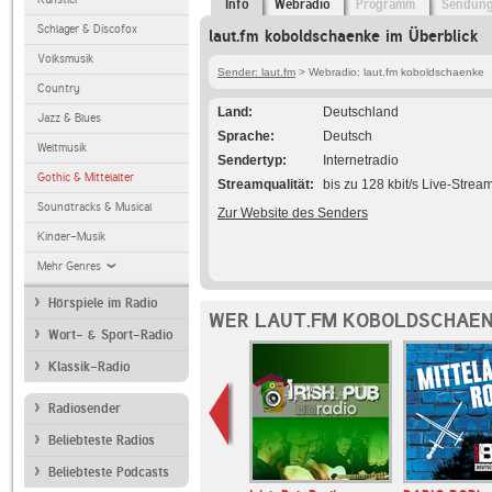
Info
Webradio
Programm
Sendun
Schlager & Discofox
laut.fm koboldschaenke im Überblick
Volksmusik
Sender: laut.fm
> Webradio: laut.fm koboldschaenke
Country
Land
Deutschland
Jazz & Blues
Sprache
Deutsch
Weltmusik
Sendertyp
Internetradio
Gothic & Mittelalter
Streamqualität
bis zu 128 kbit/s Live-Strea
Soundtracks & Musical
Zur Website des Senders
Kinder-Musik
Mehr Genres
Hörspiele im Radio
WER LAUT.FM KOBOLDSCHAEN
Wort- & Sport-Radio
Klassik-Radio
Radiosender
Beliebteste Radios
Beliebteste Podcasts