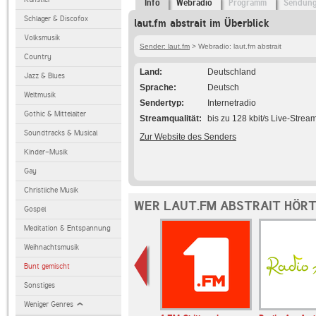
Info
Webradio
Programm
Sendun
Schlager & Discofox
laut.fm abstrait im Überblick
Volksmusik
Sender: laut.fm
> Webradio: laut.fm abstrait
Country
Land
Deutschland
Jazz & Blues
Sprache
Deutsch
Weltmusik
Sendertyp
Internetradio
Gothic & Mittelalter
Streamqualität
bis zu 128 kbit/s Live-Strea
Soundtracks & Musical
Zur Website des Senders
Kinder-Musik
Gay
Christliche Musik
WER LAUT.FM ABSTRAIT HÖRT
Gospel
Meditation & Entspannung
Weihnachtsmusik
Bunt gemischt
Sonstiges
Weniger Genres