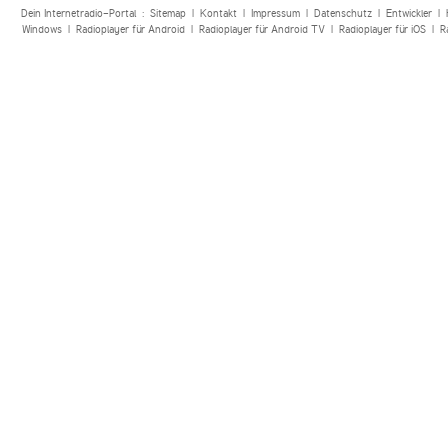
Dein Internetradio-Portal :
Sitemap
|
Kontakt
|
Impressum
|
Datenschutz
|
Entwickler
|
Windows
|
Radioplayer für Android
|
Radioplayer für Android TV
|
Radioplayer für iOS
|
R