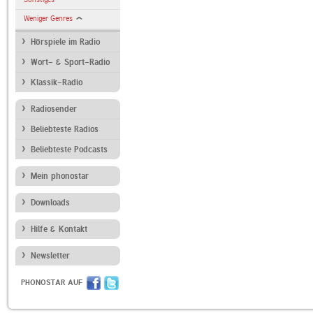
Weniger Genres
Hörspiele im Radio
Wort- & Sport-Radio
Klassik-Radio
Radiosender
Beliebteste Radios
Beliebteste Podcasts
Mein phonostar
Downloads
Hilfe & Kontakt
Newsletter
PHONOSTAR AUF