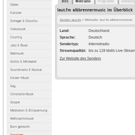
Info
Webradio
Programm
Sendun
Oldies
laut.fm alkbrennermusic im Überblick
Künstler
Sender: laut.fm
> Webradio: laut.fm alkbrennermusic
Schlager & Discofox
Volksmusik
Land
Deutschland
Country
Sprache
Deutsch
Sendertyp
Internetradio
Jazz & Blues
Streamqualität
bis zu 128 kbit/s Live-Strea
Weltmusik
Zur Website des Senders
Gothic & Mittelalter
Soundtracks & Musical
Kinder-Musik
Gay
Christliche Musik
Gospel
Meditation & Entspannung
Weihnachtsmusik
Bunt gemischt
Sonstiges